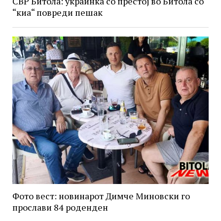
СВР Битола: украинка со престој во Битола со
“киа“ повреди пешак
Фото вест: новинарот Димче Миновски го
прослави 84 роденден