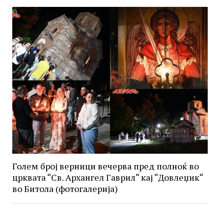
Голем број верници вечерва пред полноќ во
црквата “Св. Архангел Гаврил“ кај “Довлеџик“
во Битола (фотогалерија)