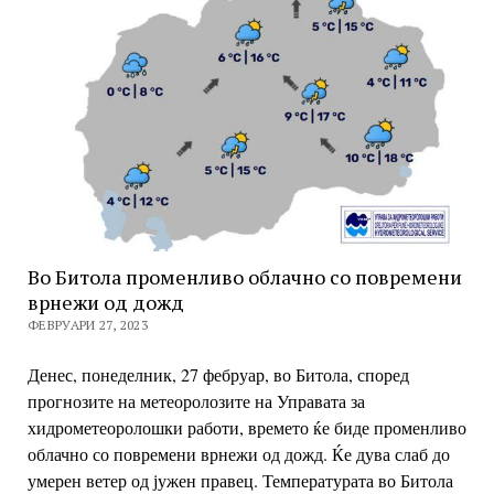
Во Битола променливо облачно со повремени
врнежи од дожд
ФЕВРУАРИ 27, 2023
Денес, понеделник, 27 фебруар, во Битола, според
прогнозите на метеоролозите на Управата за
хидрометеоролошки работи, времето ќе биде променливо
облачно со повремени врнежи од дожд. Ќе дува слаб до
умерен ветер од јужен правец. Температурата во Битола