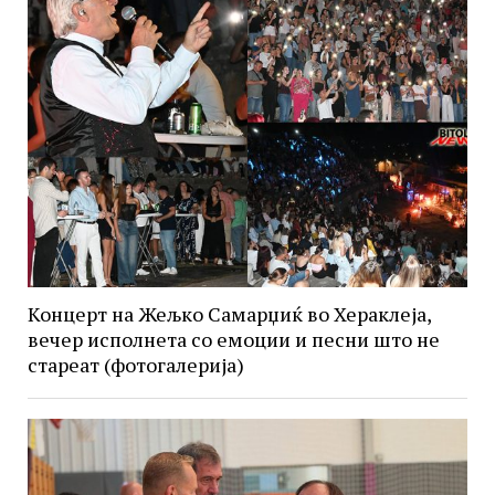
Концерт на Жељко Самарџиќ во Хераклеја,
вечер исполнета со емоции и песни што не
стареат (фотогалерија)