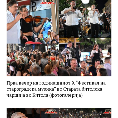
Прва вечер на годинашниот 9. “Фестивал на
староградска музика“ во Старата битолска
чаршија во Битола (фотогалерија)