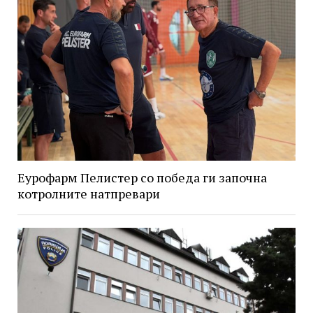
Еурофарм Пелистер со победа ги започна
котролните натпревари