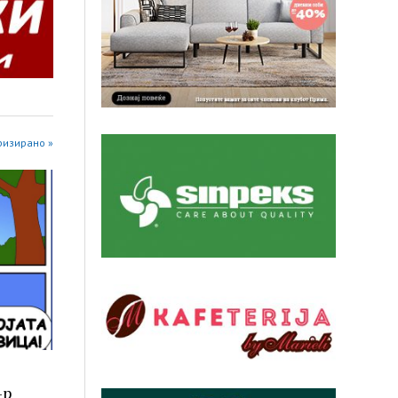
оризирано »
-р