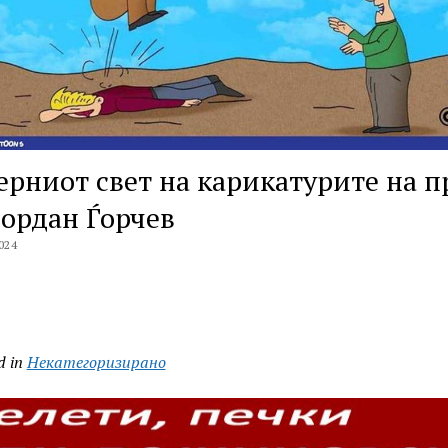
рниот свет на карикатурите на п
Јордан Ѓорчев
024
d in
Некатегоризирано