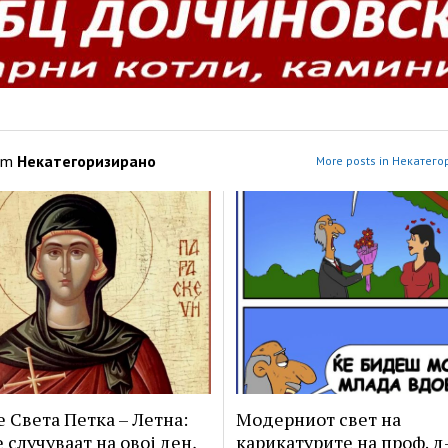
om
Некатегоризирано
More posts in Некатег
е Света Петка – Летна:
Модерниот свет на
 случуваат на овој ден,
карикатурите на проф. д