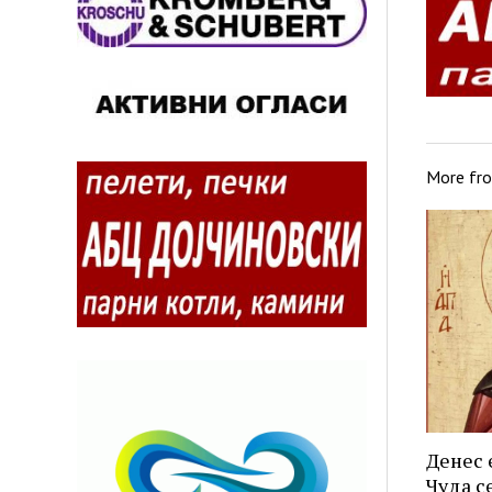
More fr
Денес 
Чуда се