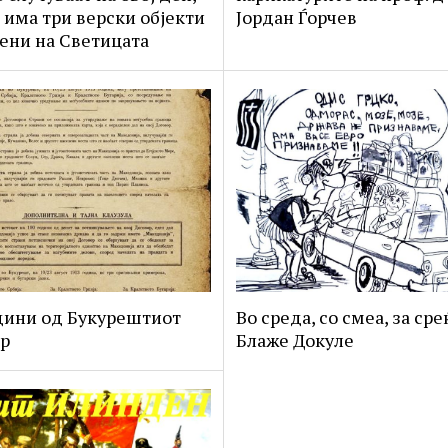
 има три верски објекти
Јордан Ѓорчев
ени на Светицата
дини од Букурештиот
Во среда, со смеа, за сре
р
Блаже Докуле