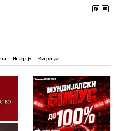
ети
Интервју
Импресум