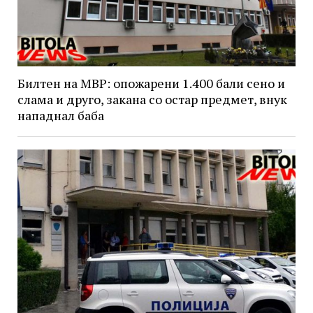
Билтен на МВР: опожарени 1.400 бали сено и
слама и друго, закана со остар предмет, внук
нападнал баба