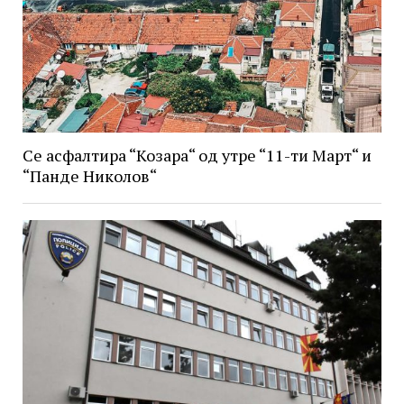
Се асфалтира “Козара“ од утре “11-ти Март“ и
“Панде Николов“