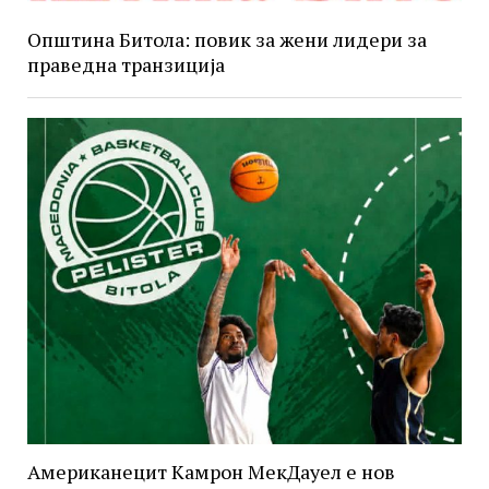
Општина Битола: повик за жени лидери за
праведна транзиција
Американецит Камрон МекДауел е нов