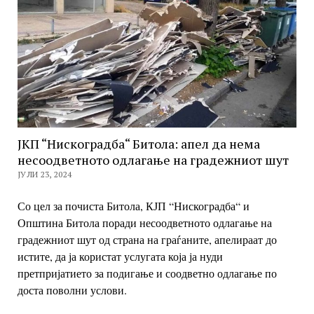
ЈКП “Нискоградба“ Битола: апел да нема
несоодветното одлагање на градежниот шут
ЈУЛИ 23, 2024
Со цел за почиста Битола, КЈП “Нискоградба“ и
Општина Битола поради несоодветното одлагање на
градежниот шут од страна на граѓаните, апелираат до
истите, да ја користат услугата која ја нуди
претпријатието за подигање и соодветно одлагање по
доста поволни услови.