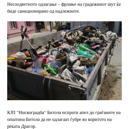
Несоодветното одлагање – фрлање на градежниот шут ќе
биде санкционирано од надлежните.
КЈП “Нискоградба“ Битола испрати апел до граѓаните на
општина Битола да не одлагаат ѓубре во коритото на
реката Драгор.