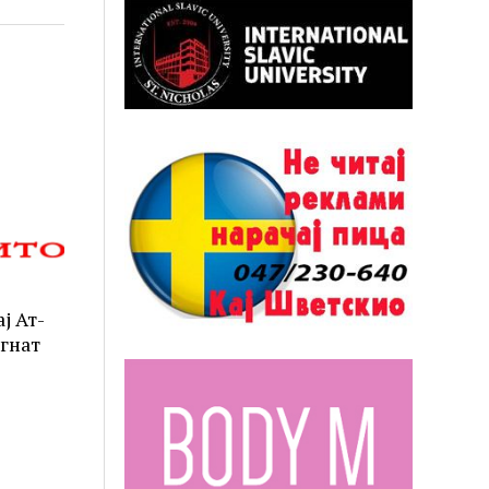
ј Ат-
ргнат