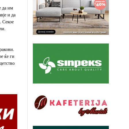
е да им
вје и да
. Секое
ли.
ракови.
е ќе ги
детство