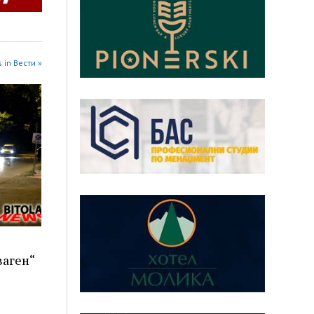
 in Вести »
ваген“