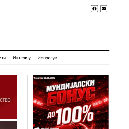
ети
Интервју
Импресум