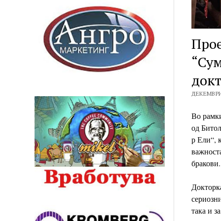
Прое
“Сум
докт
ДЕКЕМВРИ 
Во рамки
од Битол
р Ели“, 
важноста
бракови.
Докторка
сериозни
така и з