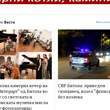
om
Вести
More posts
озна камерна вечер на
СВР Битола: приведен
Интерарт“ од Битола во
скопјанец, возел “фолкс
г со светската и
без возачка
нската музичка мисла
+фотогалерија)