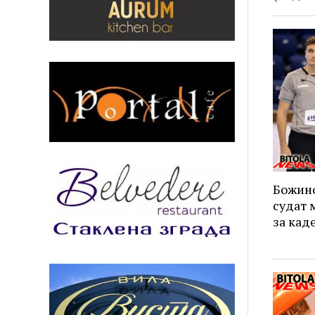
Божино
судат 
за кад