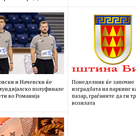
вски и Начевски ќе
Понеделник ќе започне
мундијалско полуфинале
изградбата на паркинг ка
ети во Романија
пазар, граѓаните да ги т
возилата