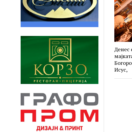
Денес 
мајкат
Богоро
Исус,