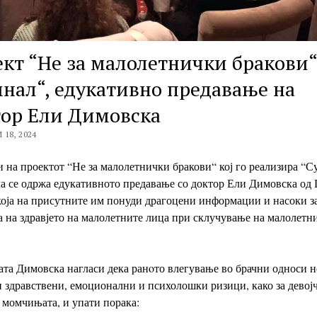
кт “Не за малолетнички бракови“
нал“, едукативно предавање на
ор Ели Димовска
18, 2024
 на проектот “Не за малолетнички бракови“ кој го реализира “С
а се одржа едукативното предавање со доктор Ели Димовска од
која на присутните им понуди драгоцени информации и насоки з
 на здравјето на малолетните лица при склучување на малолетн
та Димовска нагласи дека ранoто влегување во брачни односи 
 здравствени, емоционални и психолошки ризици, како за девој
а момчињата, и упати порака: