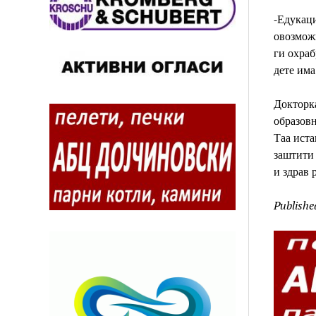
-Едукаци
овозможи
ги охраб
дете има
Докторка
образовн
Таа иста
заштити 
и здрав р
Publishe