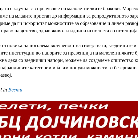
јата е клучна за спречување на малолетничките бракови. Морам
ме на младите пристап до информации за репродуктивното здра
риме да ги искористат можностите за образование и личен развој
 право на детство, здрав живот и иднина исполнета со потенција
та повика на поголема вклученост на семејствата, заедниците и
ите институции во напорите за превенција на малолетничките б
кна дека со заеднички напори, можеме да создадеме општество ко
најранливите категории и ќе им понуди можности за безгрижно 
азвој.
d in
Вести