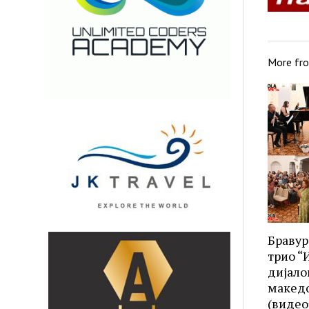
More fr
Бравур
трио “
дијало
македо
(видео