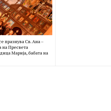
се празнува Св. Ана –
а на Пресвета
дица Марија, бабата на