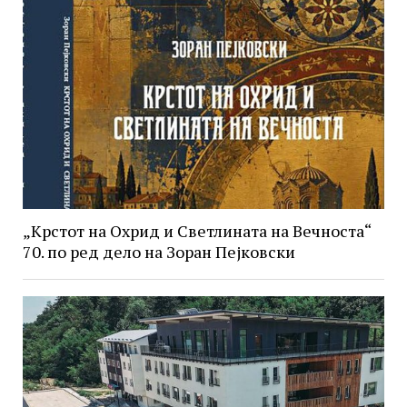
„Крстот на Охрид и Светлината на Вечноста“
70. по ред дело на Зоран Пејковски