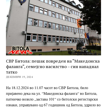
СВР Битола: пешак повреден на “Македонска
фаланга“, семејсно насилство – син нападнал
татко
ДЕКЕМВРИ 19, 2024
На 18.12.2024 во 11.07 часот во СВР Битола, било
пријавено дека на ул. “Македонска фаланга“ во Битола,
патничко возило „застава 101“ со битолски регистарски
ознаки, управувано од 67 годишник од Битола, удрило во