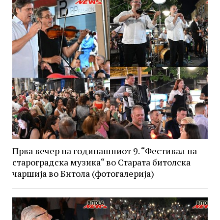
Прва вечер на годинашниот 9. “Фестивал на
староградска музика“ во Старата битолска
чаршија во Битола (фотогалерија)