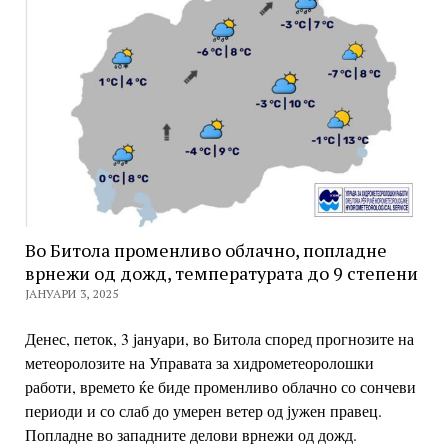
Во Битола променливо облачно, попладне
врнежи од дожд, температурата до 9 степени
ЈАНУАРИ 3, 2025
Денес, петок, 3 јануари, во Битола според прогнозите на
метеоролозите на Управата за хидрометеоролошки
работи, времето ќе биде променливо облачно со сончеви
периоди и со слаб до умерен ветер од јужен правец.
Попладне во западните делови врнежи од дожд.