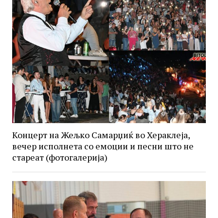
Концерт на Жељко Самарџиќ во Хераклеја,
вечер исполнета со емоции и песни што не
стареат (фотогалерија)