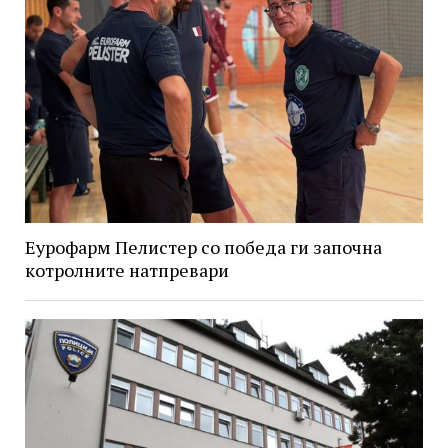
Еурофарм Пелистер со победа ги започна
котролните натпревари