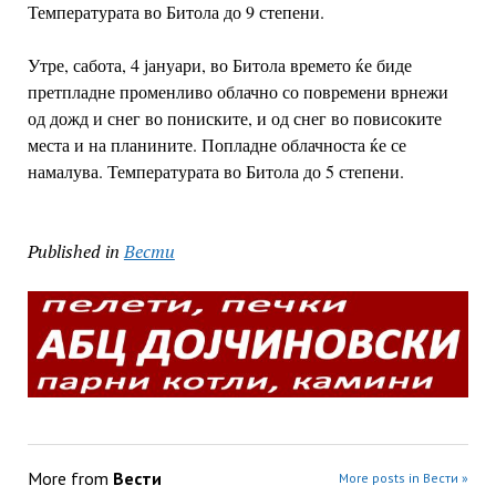
Температурата во Битола до 9 степени.
Утре, сабота, 4 јануари, во Битола времето ќе биде
претпладне променливо облачно со повремени врнежи
од дожд и снег во пониските, и од снег во повисоките
места и на планините. Попладне облачноста ќе се
намалува. Температурата во Битола до 5 степени.
Published in
Вести
More from
Вести
More posts in Вести »