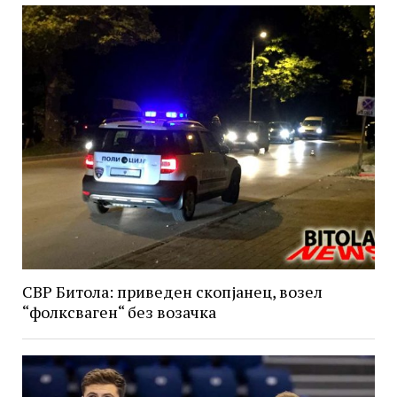
СВР Битола: приведен скопјанец, возел
“фолксваген“ без возачка