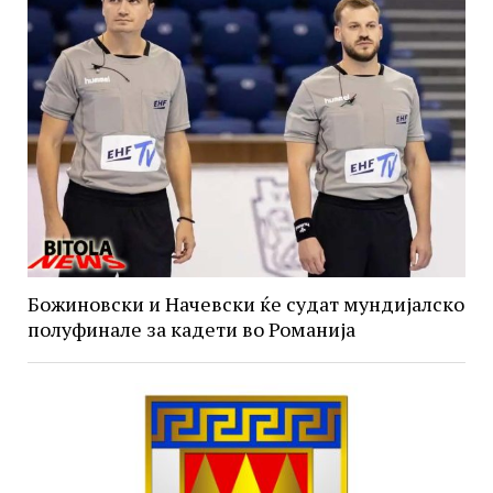
Божиновски и Начевски ќе судат мундијалско
полуфинале за кадети во Романија