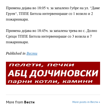
Примена дојава во 18:05 ч. за запалено ѓубре на ул. “Даме
Груев“, ТППЕ Битола интервенираше со 1 возило и 2
пожарникари.
Примена дојава во 18:45ч. за запалена трева во с. Долно
Српци ТППЕ Битола интервенираше со 3 возила и 7
пожарникари.
Published in
Вести
More from
Вести
More posts in Вести »