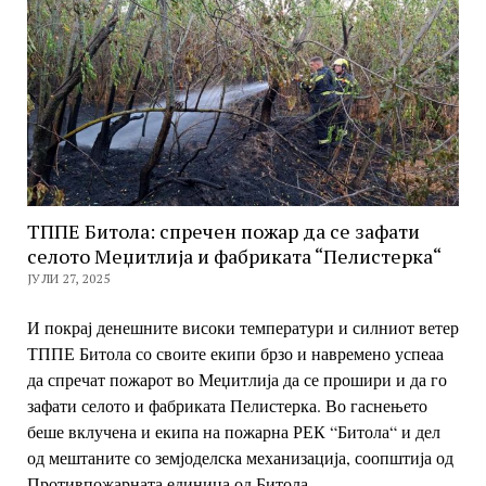
ТППЕ Битола: спречен пожар да се зафати
селото Меџитлија и фабриката “Пелистерка“
ЈУЛИ 27, 2025
И покрај денешните високи температури и силниот ветер
ТППЕ Битола со своите екипи брзо и навремено успеаа
да спречат пожарот во Меџитлија да се прошири и да го
зафати селото и фабриката Пелистерка. Во гаснењето
беше вклучена и екипа на пожарна РЕК “Битола“ и дел
од мештаните со земјоделска механизација, соопштија од
Противпожарната единица од Битола.