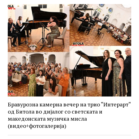
Бравурозна камерна вечер на трио “Интерарт“
од Битола во дијалог со светската и
македонската музичка мисла
(видео+фотогалерија)