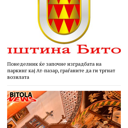
Понеделник ќе започне изградбата на
паркинг кај Ат-пазар, граѓаните да ги тргнат
возилата