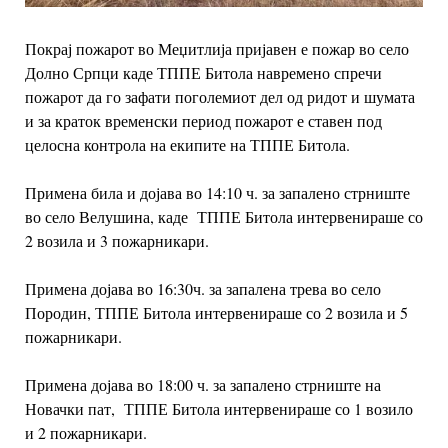
Покрај пожарот во Меџитлија пријавен е пожар во село
Долно Српци каде ТППЕ Битола навремено спречи
пожарот да го зафати поголемиот дел од ридот и шумата
и за краток временски период пожарот е ставен под
целосна контрола на екипите на ТППЕ Битола.
Примена била и дојава во 14:10 ч. за запалено стрниште
во село Велушина, каде ТППЕ Битола интервенираше со
2 возила и 3 пожарникари.
Примена дојава во 16:30ч. за запалена трева во село
Породин, ТППЕ Битола интервенираше со 2 возила и 5
пожарникари.
Примена дојава во 18:00 ч. за запалено стрниште на
Новачки пат, ТППЕ Битола интервенираше со 1 возило
и 2 пожарникари.