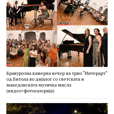
Бравурозна камерна вечер на трио “Интерарт“
од Битола во дијалог со светската и
македонската музичка мисла
(видео+фотогалерија)