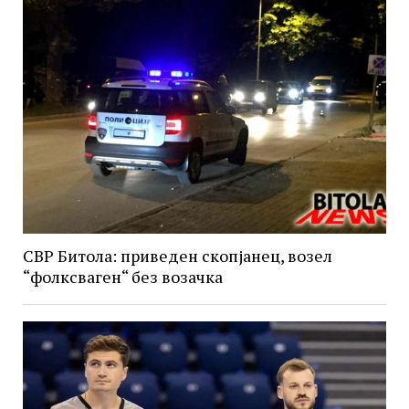
СВР Битола: приведен скопјанец, возел
“фолксваген“ без возачка