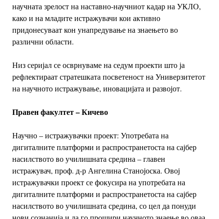
научната зрелост на наставно-научниот
кадар на УКЛО,
како и на младите истражувачи кои активно
придонесуваат кон
унапредување на знаењето во
различни области.
Низ серијал се осврнуваме на седум проекти што ја
рефлектираат стратешката
посветеност на Универзитетот
на научното истражување, иновацијата и
развојот.
Правен факултет – Кичево
Научно – истражувачки проект: Употребата на
дигиталните платформи и
распространетоста на сајбер
насилството во училишната средина – главен
истражувач, проф. д-р Ангелина Станојоска. Овој
истражувачки проект се
фокусира на употребата на
дигиталните платформи и распространетоста на
сајбер
насилството во училишната средина, со цел да понуди
нови сознанија и
да го прошири научното знаење во оваа