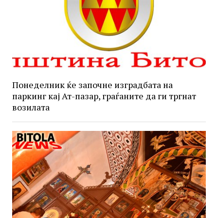
Понеделник ќе започне изградбата на
паркинг кај Ат-пазар, граѓаните да ги тргнат
возилата