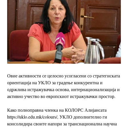
Овие активности се целосно усогласени со стратегиската
ориентација на УКЛО
за градење конкурентна и
одржлива истражувачка основа,
интернационализација и
активно учество во европскиот истражувачки простор.
Како полноправна членка на КОЛОРС Алијансата
https://uklo.edu.mk/colours/,
УКЛО дополнително ги
консолидира своите напори за транснационална
научна