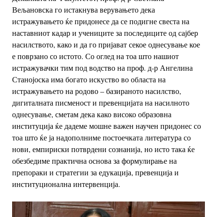
Вељановска го истакнува
верувањето дека
истражувањето ќе придонесе да се подигне свеста на
наставниот кадар и учениците за последиците од сајбер
насилството, како и
да го пријават секое однесување кое
е поврзано со истото. Со оглед
на тоа што нашиот
истражувачки тим под водство на проф. д-р Ангелина
Станојоска има богато искуство во областа на
истражувањето на родово –
базираното насилство,
дигиталната писменост и превенцијата на насилното
однесување, сметам дека како високо образовна
институција ќе дадеме мошне
важен научен придонес со
тоа што ќе ја надополниме постоечката литература
со
нови, емпириски потврдени сознанија, но исто така ќе
обезбедиме
практична основа за формулирање на
препораки и стратегии за едукација,
превенција и
институционална интервенција.