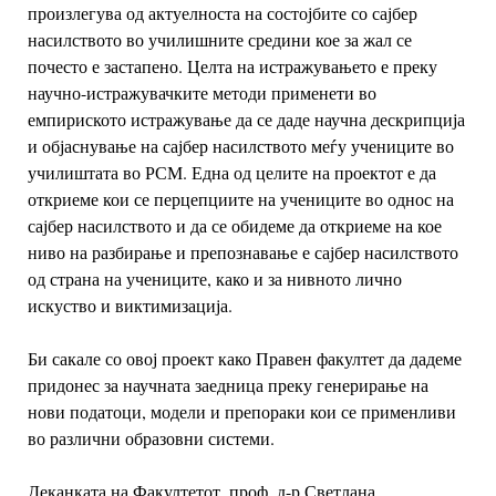
произлегува од актуелноста на
состојбите со сајбер
насилството во училишните средини кое за жал се
почесто
е застапено. Целта на истражувањето е преку
научно-истражувачките методи
применети во
емпириското истражување да се даде научна дескрипција
и
објаснување на сајбер насилството меѓу учениците во
училиштата во РСМ. Една
од целите на проектот е да
откриеме кои се перцепциите на учениците во однос
на
сајбер насилството и да се обидеме да откриеме на кое
ниво на разбирање и
препознавање е сајбер насилството
од страна на учениците, како и за нивното
лично
искуство и виктимизација.
Би сакале со овој проект како Правен факултет да дадеме
придонес за
научната заедница преку генерирање на
нови податоци, модели и препораки
кои се применливи
во различни образовни системи.
Деканката на Факултетот, проф. д-р Светлана