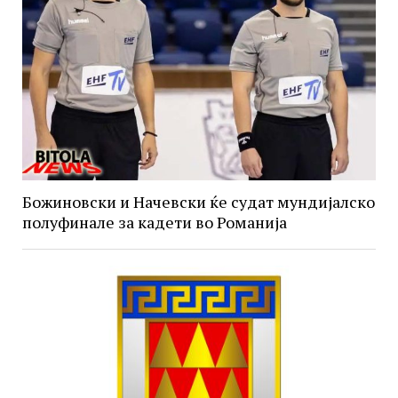
Божиновски и Начевски ќе судат мундијалско
полуфинале за кадети во Романија