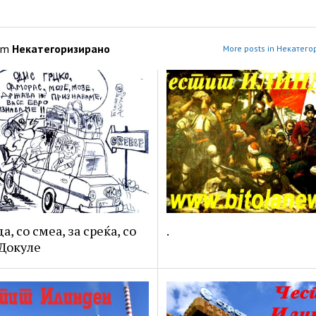
om
Некатегоризирано
More posts in Некатег
а, со смеа, за среќа, со
.
Докуле