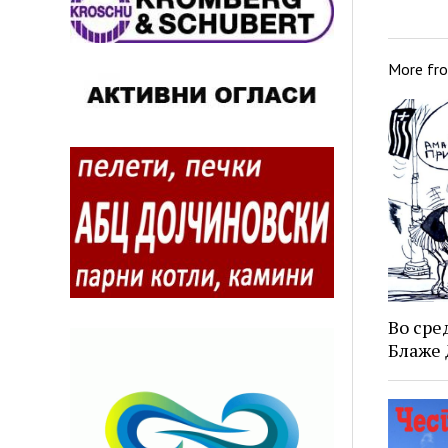
More fr
Во сред
Блаже 