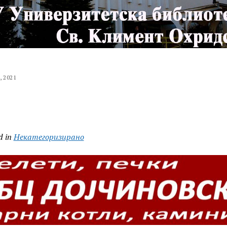
, 2021
d in
Некатегоризирано