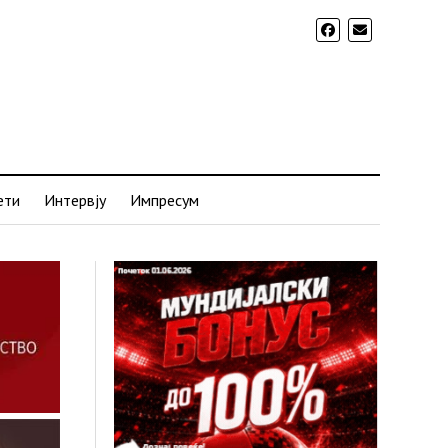
ети
Интервју
Импресум