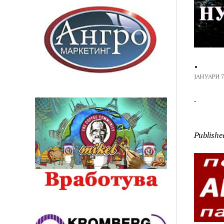
.
ЈАНУАРИ 7
.
Publishe