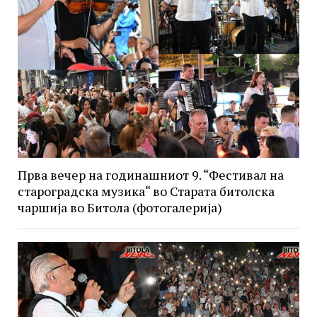
Прва вечер на годинашниот 9. “Фестивал на
староградска музика“ во Старата битолска
чаршија во Битола (фотогалерија)