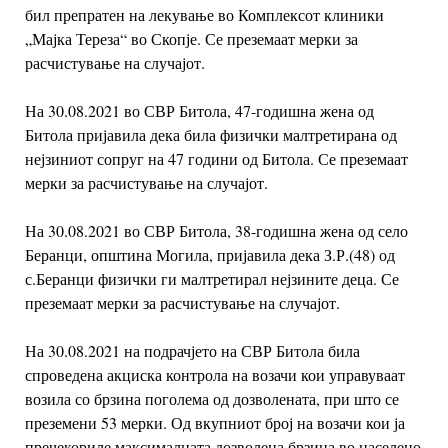
бил препратен на лекување во Комплексот клиники
„Мајка Тереза“ во Скопје. Се преземаат мерки за
расчистување на случајот.
На 30.08.2021 во СВР Битола, 47-годишна жена од
Битола пријавила дека била физички малтретирана од
нејзиниот сопруг на 47 години од Битола. Се преземаат
мерки за расчистување на случајот.
На 30.08.2021 во СВР Битола, 38-годишна жена од село
Беранци, општина Могила, пријавила дека З.Р.(48) од
с.Беранци физички ги малтретирал нејзините деца. Се
преземаат мерки за расчистување на случајот.
На 30.08.2021 на подрачјето на СВР Битола била
спроведена акциска контрола на возачи кои управуваат
возила со брзина поголема од дозволената, при што се
преземени 53 мерки. Од вкупниот број на возачи кои ја
пречекориле максималната дозволена брзина во населено