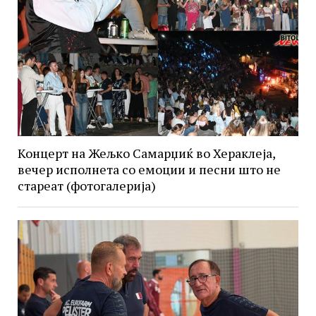
Концерт на Жељко Самарџиќ во Хераклеја,
вечер исполнета со емоции и песни што не
стареат (фотогалерија)