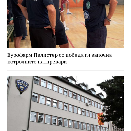
Еурофарм Пелистер со победа ги започна
котролните натпревари