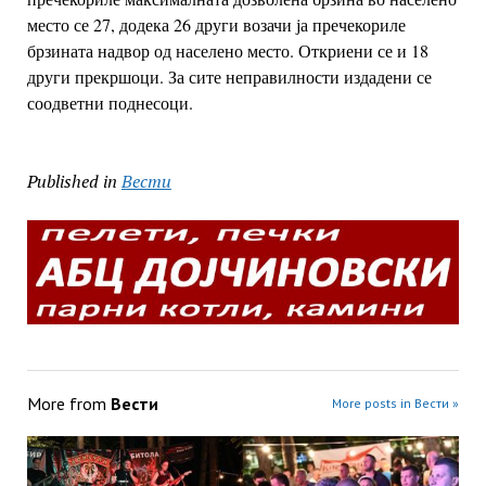
место се 27, додека 26 други возачи ја пречекориле
брзината надвор од населено место. Откриени се и 18
други прекршоци. За сите неправилности издадени се
соодветни поднесоци.
Published in
Вести
More from
Вести
More posts in Вести »