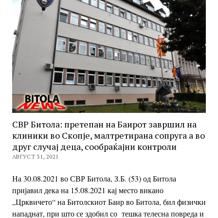
СВР Битола: претепан на Баирот завршил на
клиники во Скопје, малтретирана сопруга а во
друг случај деца, сообраќајни контроли
АВГУСТ 31, 2021
На 30.08.2021 во СВР Битола, З.Б. (53) од Битола
пријавил дека
на 15.08.2021 кај место викано
„Црквичето“ на Битолскиот Баир во Битола, бил физички
нападнат, при што се здобил со тешка телесна повреда и