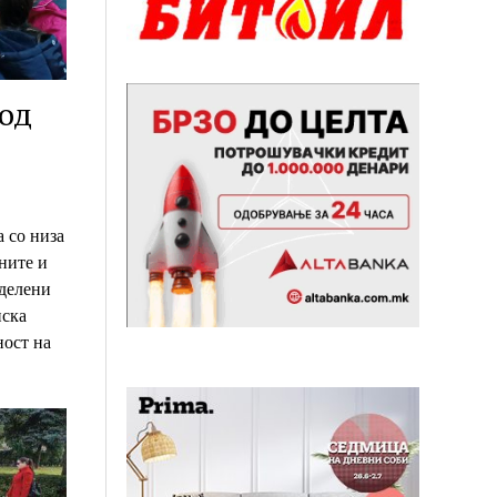
вод
 со низа
ните и
делени
иска
ност на