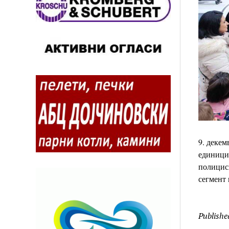
9. декем
единици 
полицис
сегмент
Publishe