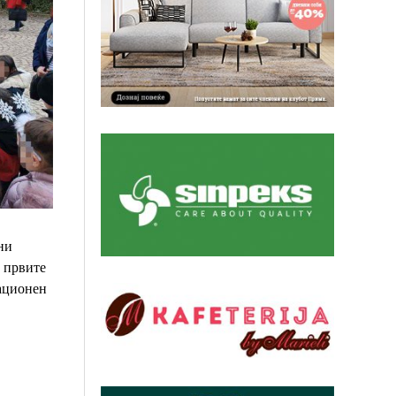
ни
 првите
ационен