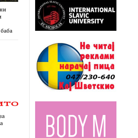
ени
и
 баба
за
а