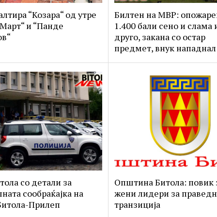
алтира “Козара“ од утре
Билтен на МВР: опожар
 Март“ и “Панде
1.400 бали сено и слама 
ов“
друго, закана со остар
предмет, внук нападнал
тола со детали за
Општина Битола: повик 
ната сообраќајка на
жени лидери за праведн
Битола-Прилеп
транзиција