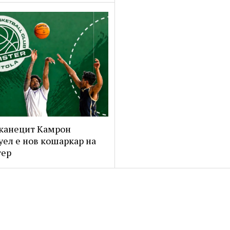
канецит Камрон
ел е нов кошаркар на
тер