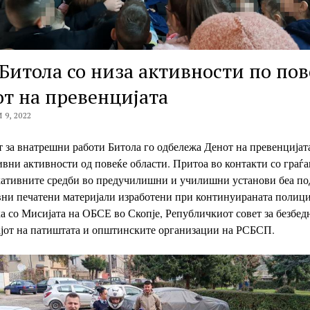
Битола со низа активности по по
т на превенцијата
9, 2022
 за внатрешни работи Битола го одбележа Денот на превенцијата
вни активности од повеќе области. Притоа во контакти со граѓа
кативните средби во предучилишни и училишни установи беа по
вни печатени материјали изработени при континуираната полиц
а со Мисијата на ОБСЕ во Скопје, Републичкиот совет за безбед
ајот на патиштата и општинските организации на РСБСП.