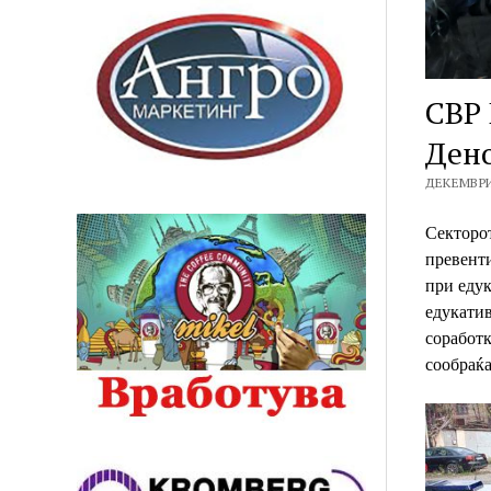
СВР 
Дено
ДЕКЕМВРИ 
Секторот
превенти
при еду
едукати
соработк
сообраќ