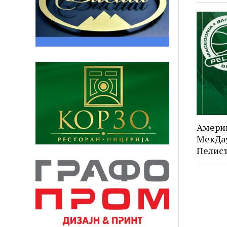
Амери
МекДау
Пелис