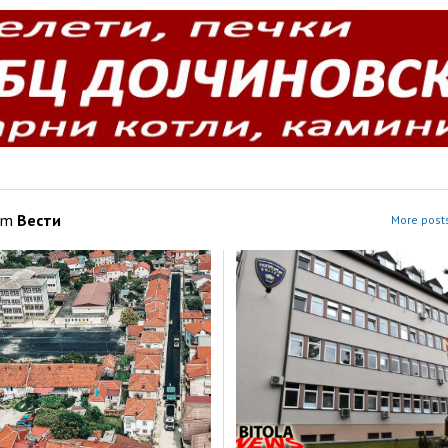
om
Вести
More posts