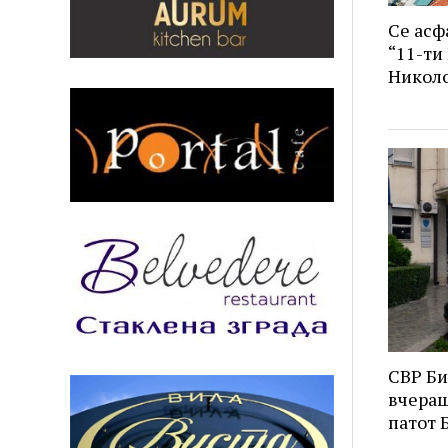
Се асф
“11-ти
Никол
СВР Би
вчераш
патот 