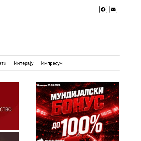
ети
Интервју
Импресум