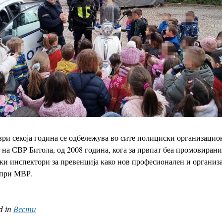
ври секоја година се одбележува во сите полициски организацио
на СВР Битола, од 2008 година, кога за првпат беа промовирани
ки инспектори за превенција како нов професионален и организ
 при МВР.
d in
Вести