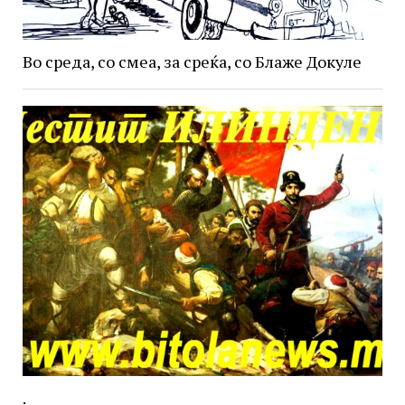
Во среда, со смеа, за среќа, со Блаже Докуле
.