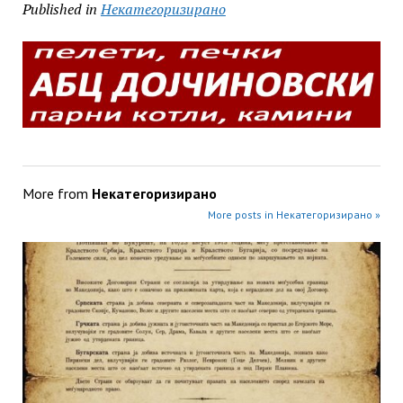
Published in
Некатегоризирано
More from
Некатегоризирано
More posts in Некатегоризирано »