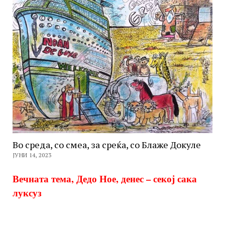
Во среда, со смеа, за среќа, со Блаже Докуле
ЈУНИ 14, 2023
Вечната тема, Дедо Ное, денес – секој сака
луксуз