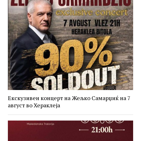
Екскузивен концерт на Жељко Самарџиќ на 7
август во Хераклеја