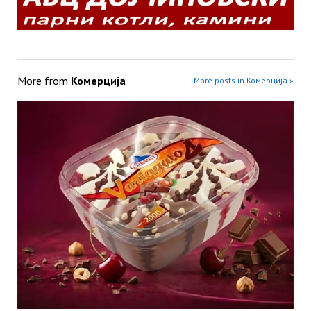
More from
Комерција
More posts in Комерција »