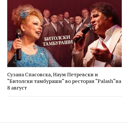
Сузана Спасовска, Наум Петревски и
“Битолски тамбураши“ во ресторан “Palash“на
8 август