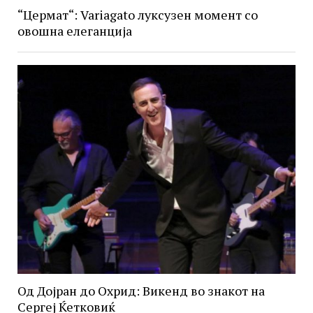
“Цермат“: Variagato луксузен момент со
овошна елеганција
Од Дојран до Охрид: Викенд во знакот на
Сергеј Ќетковиќ