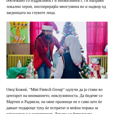
обележано со издржливост и иновативност, ги направи
локални херои, инспирирајќи многумина во и надвор од
заедницата на глувите лица.
Овој Божиќ, “Mint Fintech Group“ одлучи да ја стави во
центарот на вниманието, инклузивноста. Да бидеме со
Мартин и Радмила, на овие празници не е само што ќе
даваат подароци туку ќе испратат и моќна порака за
зајакнување и застапеност. Децата од битолската