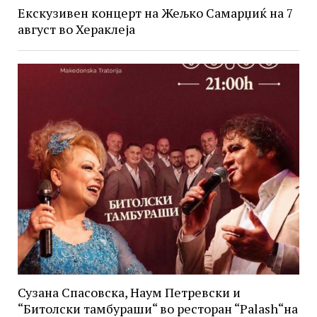
Екскузивен концерт на Жељко Самарџиќ на 7
август во Хераклеја
Сузана Спасовска, Наум Петревски и
“Битолски тамбураши“ во ресторан “Palash“на