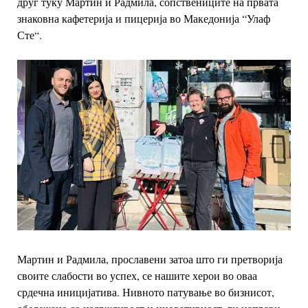
друг туку Мартин и Радмила, сопствениците на првата
знаковна кафетерија и пицерија во Македонија “Улаф
Сте“.
Мартин и Радмила, прославени затоа што ги претворија
своите слабости во успех, се нашите херои во оваа
срдечна иницијатива. Нивното патување во бизнисот,