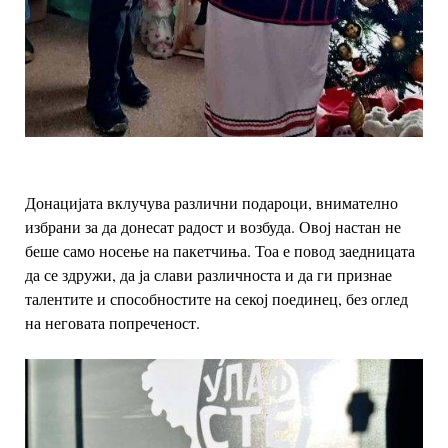
Донацијата вклучува различни подароци, внимателно
избрани за да донесат радост и возбуда.
Овој настан не
беше само носење на пакетчиња. Тоа е повод заедницата
да се здружи, да ја слави различноста и да ги признае
талентите и способностите на секој поединец, без оглед
на неговата попреченост.