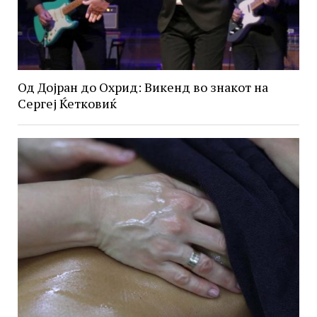
Од Дојран до Охрид: Викенд во знакот на
Сергеј Ќетковиќ