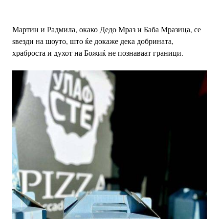
Мартин и Радмила, окако Дедо Мраз и Баба Мразица, се
ѕвезди на шоуто, што ќе докаже дека добрината,
храброста и духот на Божиќ не познаваат граници.