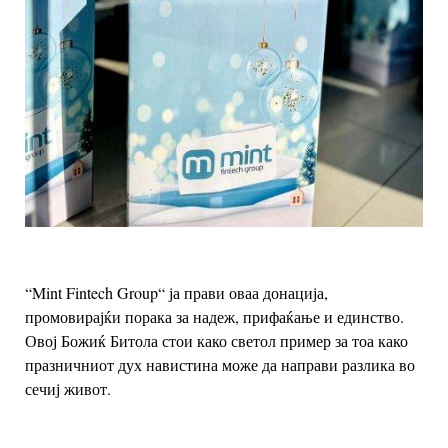
“Mint Fintech Group“ ја прави оваа донација,
промовирајќи порака за надеж, прифаќање и единство.
Овој Божиќ Битола стои како светол пример за тоа како
празничниот дух навистина може да направи разлика во
сечиј живот.