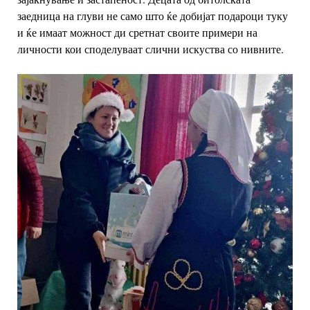
заедница на глуви не само што ќе добијат подароци туку
и ќе имаат можност ди сретнат своите примери на
личности кои споделуваат слични искуства со нивните.