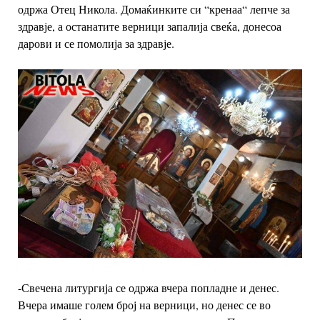
одржа Отец Никола. Домаќинките си “кренаа“ лепче за
здравје, а останатите верници запалија свеќа, донесоа
дарови и се помолија за здравје.
-Свечена литургија се одржа вчера попладне и денес.
Вчера имаше голем број на верници, но денес се во