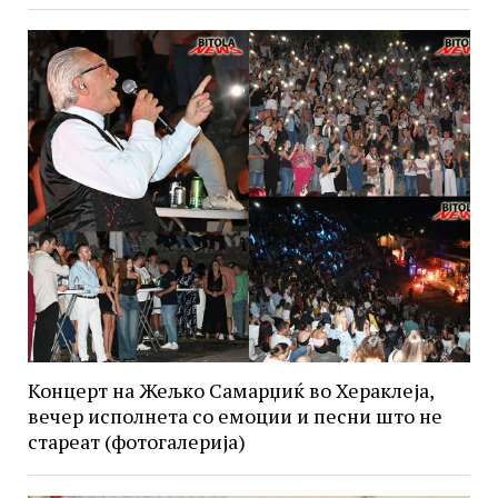
Концерт на Жељко Самарџиќ во Хераклеја,
вечер исполнета со емоции и песни што не
стареат (фотогалерија)