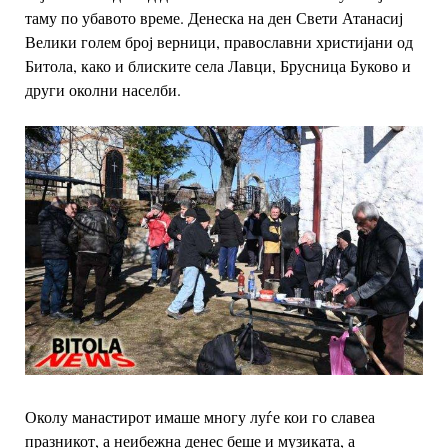
таму по убавото време. Д
енеска на ден Свети Атанасиј
Велики голем број верници, православни христијани од
Битола, како и блиските села Лавци, Брусница Буково и
други околни населби.
Околу манастирот имаше многу луѓе кои го славеа
празникот, а неибежна денес беше и музиката, а