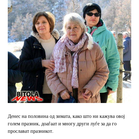
Денес на половина од зимата, како што ни кажува овој
голем празник, доаѓаат и многу други луѓе за да го
прослават празникот.