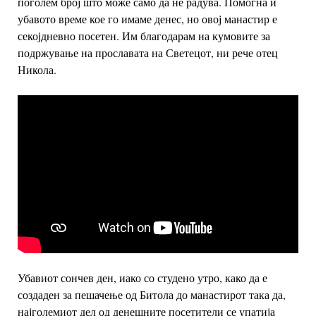
поголем број што може само да не радува. Помогна и
убавото време кое го имаме денес, но овој манастир е
секојдневно посетен. Им благодарам на кумовите за
подржување на прославата на Светецот, ни рече отец
Никола.
Убавиот сончев ден, иако со студено утро, како да е
создаден за пешачење од Битола до манастирот така да,
најголемиот дел од денешните посетители се упатија