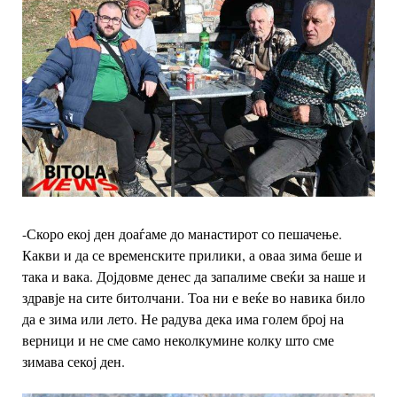
-Скоро екој ден доаѓаме до манастирот со пешачење.
Какви и да се временските прилики, а оваа зима беше и
така и вака. Дојдовме денес да запалиме свеќи за наше и
здравје на сите битолчани. Тоа ни е веќе во навика било
да е зима или лето. Не радува дека има голем број на
верници и не сме само неколкумине колку што сме
зимава секој ден.