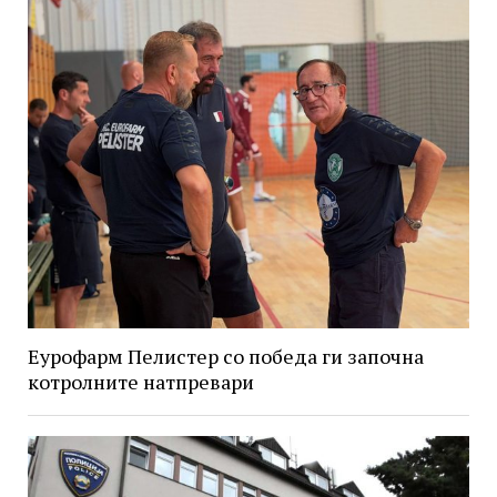
Еурофарм Пелистер со победа ги започна
котролните натпревари