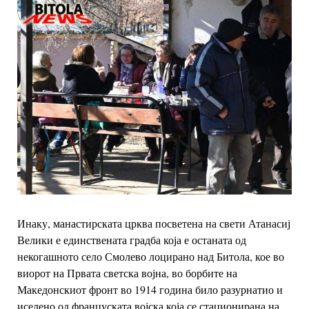
Инаку, манастирската црква посветена на свети Атанасиј
Велики е единствената градба која е останата од
некогашното село Смолево лоцирано над Битола, кое во
виорот на Првата светска војна, во борбите на
Македонскиот фронт во 1914 година било разурнатио и
иселено од француската војска која се стационирана на