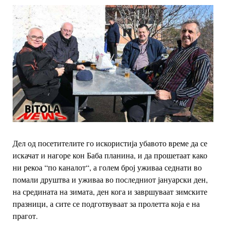
Дел од посетителите го искористија убавото време да се
искачат и нагоре кон Баба планина, и да прошетаат како
ни рекоа “по каналот“, а голем број уживаа седнати во
помали друштва и уживаа во последниот јануарски ден,
на средината на зимата, ден кога и завршуваат зимските
празници, а сите се подготвуваат за пролетта која е на
прагот.