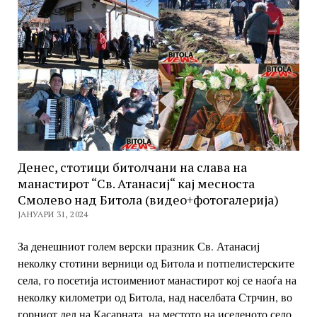
Денес, стотици битолчани на слава на
манастирот “Св. Атанасиј“ кај месноста
Смолево над Битола (видео+фотогалерија)
ЈАНУАРИ 31, 2024
За денешниот голем верски празник Св. Атанасиј
неколку стотини верници од Битола и потпелистерските
села, го посетија истоимениот манастирот кој се наоѓа на
неколку километри од Битола, над населбата Стрчин, во
горниот дел на Касарната, на местото на иселеното село