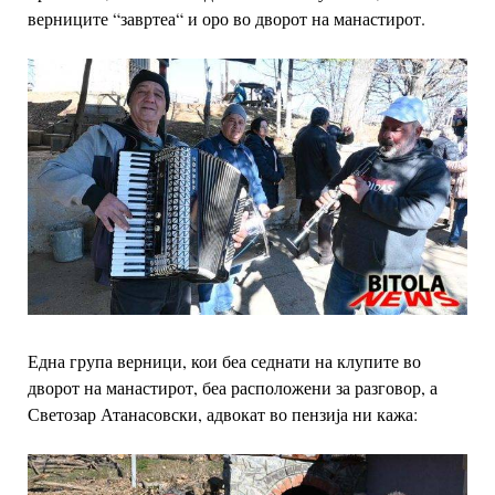
верниците “завртеа“ и оро во дворот на манастирот.
Една група верници, кои беа седнати на клупите во
дворот на манастирот, беа расположени за разговор, а
Светозар Атанасовски, адвокат во пензија ни кажа: