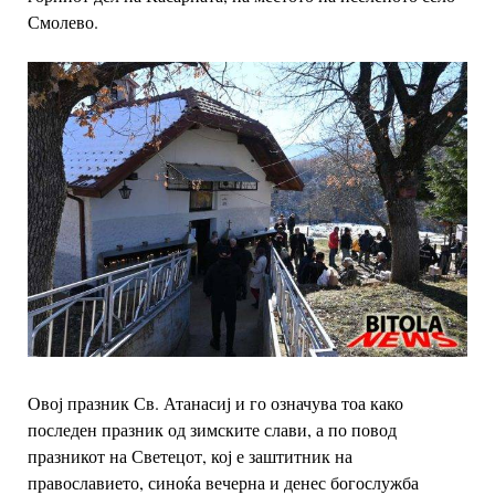
Смолево.
Овој празник Св. Атанасиј и го означува тоа како
последен празник од зимските слави, а по повод
празникот на Светецот, кој е заштитник на
православието, синоќа вечерна и денес богослужба