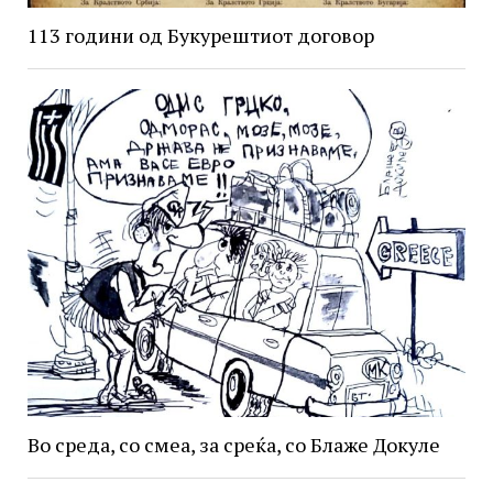
113 години од Букурештиот договор
Во среда, со смеа, за среќа, со Блаже Докуле