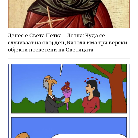
Денес е Света Петка – Летна: Чуда се
случуваат на овој ден, Битола има три верски
објекти посветени на Светицата