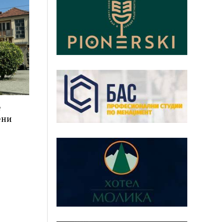
е
ени