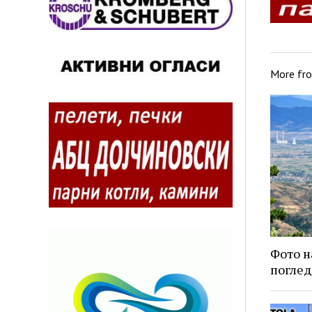
More fr
Фото н
поглед