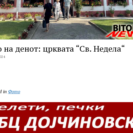
 на денот: црквата “Св. Недела“
024
d in
Фото