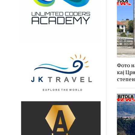
Фото н
кај Црн
степе