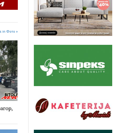
s in Фото »
агор,