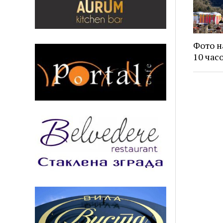
Фото н
10 час