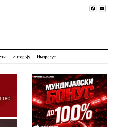
ети
Интервју
Импресум