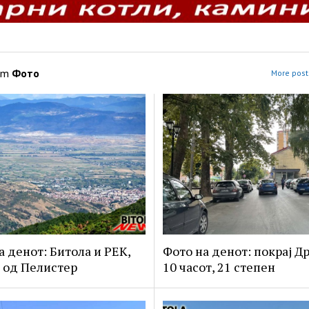
om
Фото
More post
а денот: Битола и РЕК,
Фото на денот: покрај Др
 од Пелистер
10 часот, 21 степен