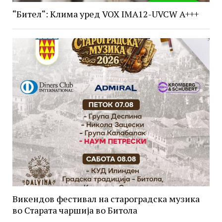
“Бител“: Клима уред VOX IMA12-UVCW A+++
Викендов фестивал на староградска музика
во Старата чаршија во Битола