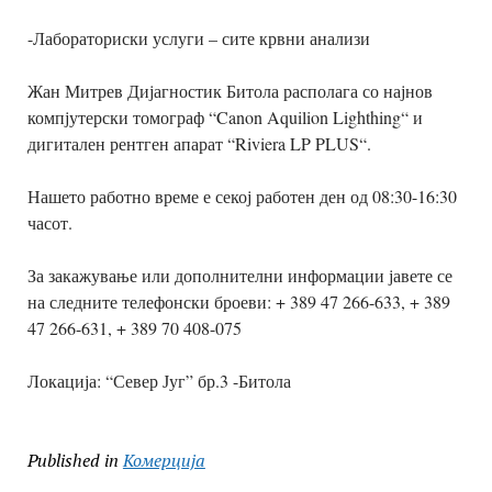
-Лабораториски услуги – сите крвни анализи
Жан Митрев Дијагностик Битола располага со најнов
компјутерски томограф “Canon Aquilion Lighthing“ и
дигитален рентген апарат “Riviera LP PLUS“.
Нашето работно време е секој работен ден од 08:30-16:30
часот.
За закажување или дополнителни информации јавете се
на следните телефонски броеви:
+ 389 47 266-633,
+ 389
47 266-631,
+ 389 70 408-075
Локација: “Север Југ” бр.3 -Битола​​
Published in
Комерција