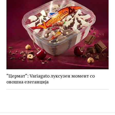
“Цермат“: Variagato луксузен момент со
овошна елеганција