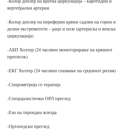
-Колор доплер на вратна циркулација – каротидни и
вертебрални артерии
-Колор доплер на периферни крвни садови на горни и
долни екстремитети – раце и нозе (артериска и венска
циркулација)
-АБП Холтер (24 часовно мониторирање на крвниот
притисок)
-ЕКГ Холтер (24 часовно снимање на срцевиот ритам)
-Спирометрија со терапија
-Специјалистички ОРЛ преглед
-Ехо на тироидна жлезда
-Ортопедски преглед​