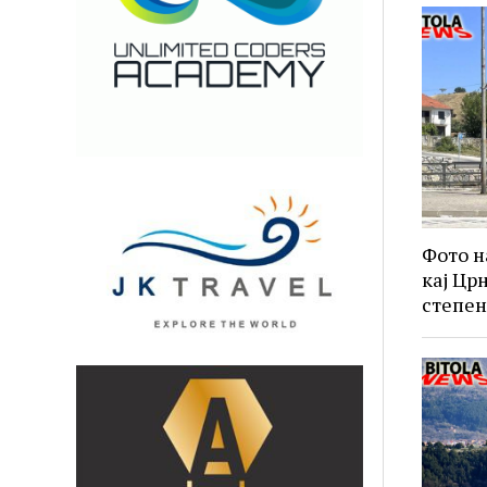
Фото н
кај Црн
степе