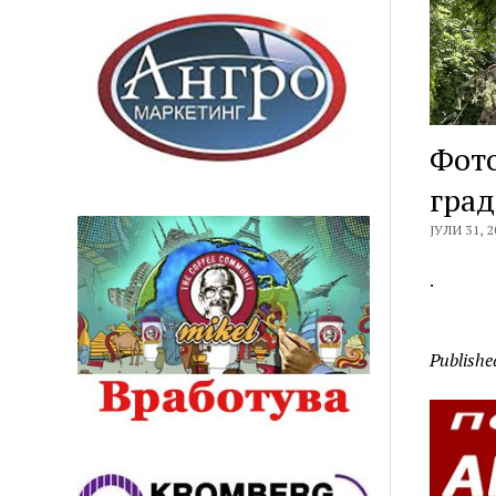
Фото
град
ЈУЛИ 31, 2
.
Publishe