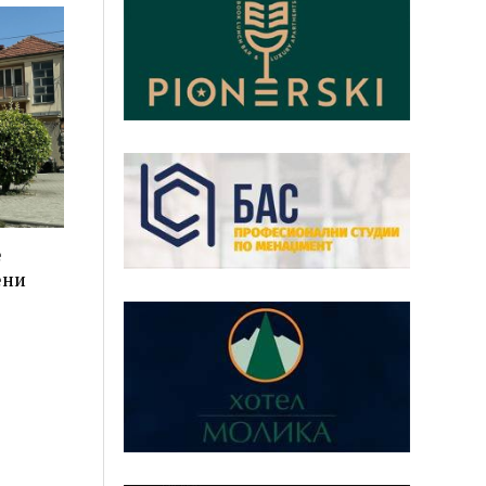
е
ени