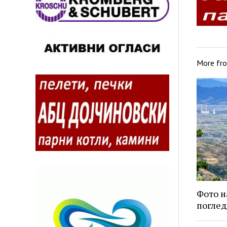
More fr
Фото н
поглед