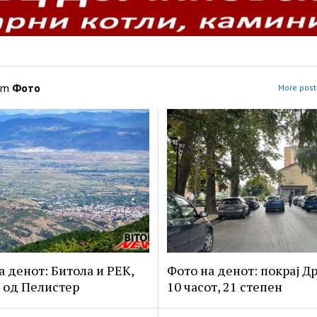
om
Фото
More post
а денот: Битола и РЕК,
Фото на денот: покрај Др
 од Пелистер
10 часот, 21 степен