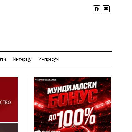
ети
Интервју
Импресум