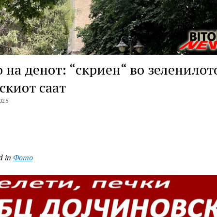
 на денот: “скриен“ во зеленилот
скиот саат
025
d in
Фото