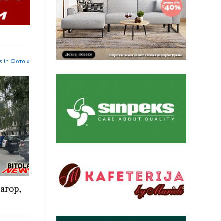
s in Фото »
агор,