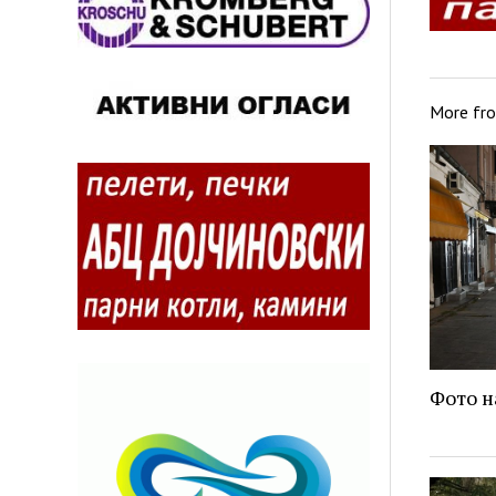
More fr
Фото н