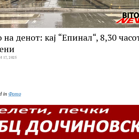
 на денот: кај “Епинал“, 8,30 часот
пени
17, 2025
d in
Фото