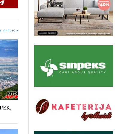
s in Фото »
 РЕК,