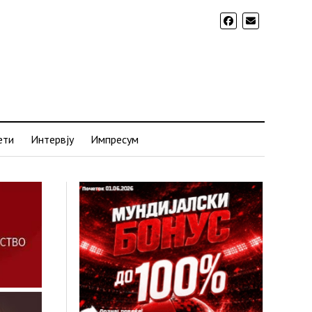
ети
Интервју
Импресум