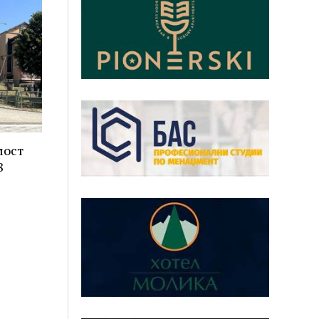
мост
8