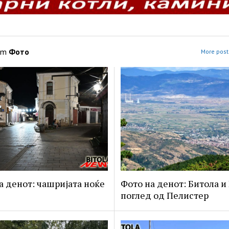
om
Фото
More post
а денот: чашријата ноќе
Фото на денот: Битола и
поглед од Пелистер