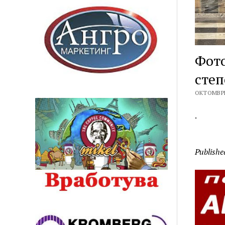
Фото
сте
ОКТОМВРИ 
.
Publishe