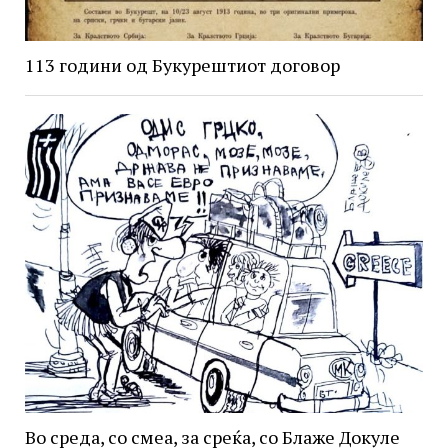
113 години од Букурештиот договор
Во среда, со смеа, за среќа, со Блаже Докуле