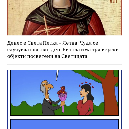
Денес е Света Петка – Летна: Чуда се
случуваат на овој ден, Битола има три верски
објекти посветени на Светицата