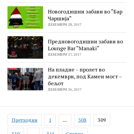
Новогодишни забави во “Бар
Чаршија“
ДЕКЕМВРИ 28, 2017
Предновогодишни забави во
Lounge Bar “Manaki“
ДЕКЕМВРИ 27, 2017
На пладне – пролет во
декември, под Камен мост –
бељот
ДЕКЕМВРИ 26, 2017
Posts
Претходни
1
…
308
309
pagination
310
…
316
Следно