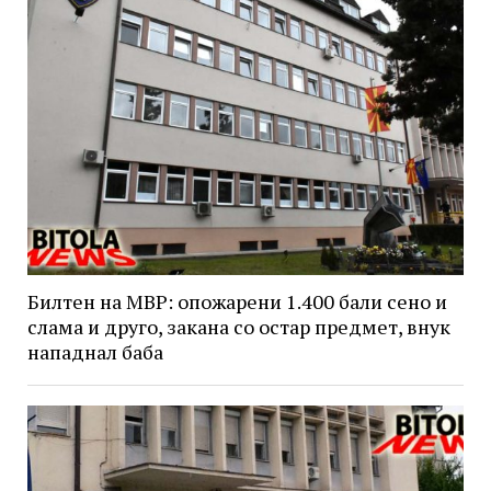
Билтен на МВР: опожарени 1.400 бали сено и
слама и друго, закана со остар предмет, внук
нападнал баба