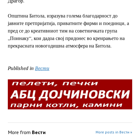
Драгор.
Општина Битола, изразува голема благодарност до
јавните претпријатија, приватните фирми и поединци, а
пред се до креативниот тим на советничката група
„Поинаку“, кои дадоа свој придонес во креирањето на
прекрасната новогодишна атмосфера на Битола.
Published in
Вести
More from
Вести
More posts in Вести »