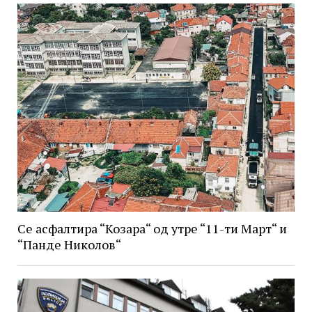
Се асфалтира “Козара“ од утре “11-ти Март“ и
“Панде Николов“