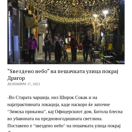
“Ѕвездено небо“ на пешачката улица покрај
Драгор
ДЕКЕМВРИ 17, 2022
-Во Старата чаршија, низ Широк Сокак и на
најатрактивната локација, каде наскоро ќе започне
“Зимска приказна“, кај Офицерскиот дом, Битола блесна
во убавината на предновогодишната светлина.
Поставено е “ѕвездено небо“ на пешачката улица покрај