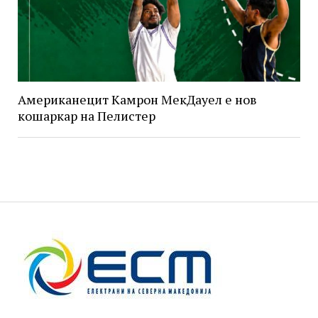
Американецит Камрон МекДауел е нов
кошаркар на Пелистер