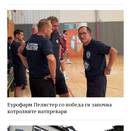
Еурофарм Пелистер со победа ги започна
котролните натпревари