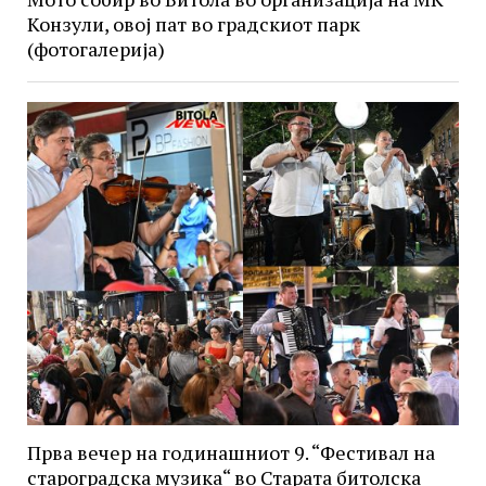
Конзули, овој пат во градскиот парк
(фотогалерија)
Прва вечер на годинашниот 9. “Фестивал на
староградска музика“ во Старата битолска