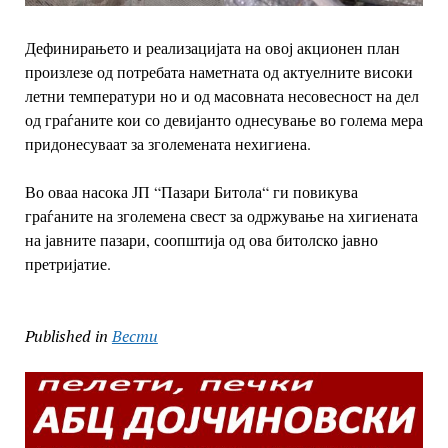
Дефинирањето и реализацијата на овој акционен план
произлезе од потребата наметната од актуелните високи
летни температури но и од масовната несовесност на дел
од граѓаните кои со девијанто однесување во голема мера
придонесуваат за зголемената нехигиена.
Во оваа насока ЈП “Пазари Битола“ ги повикува
граѓаните на зголемена свест за одржување на хигиената
на јавните пазари, соопштија од ова битолско јавно
претријатие.
Published in
Вести