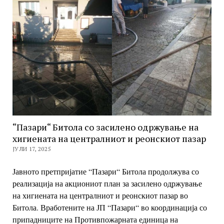
“Пазари“ Битола со засилено одржување на
хигиената на централниот и реонскиот пазар
ЈУЛИ 17, 2025
Јавното претпријатие “Пазари“ Битола продолжува со
реализација на акциониот план за засилено одржување
на хигиената на централниот и реонскиот пазар во
Битола.
Вработените на ЈП “Пазари“ во координација со
припадниците на Противпожарната единица на