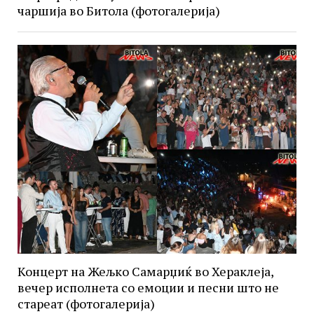
чаршија во Битола (фотогалерија)
Концерт на Жељко Самарџиќ во Хераклеја,
вечер исполнета со емоции и песни што не
стареат (фотогалерија)