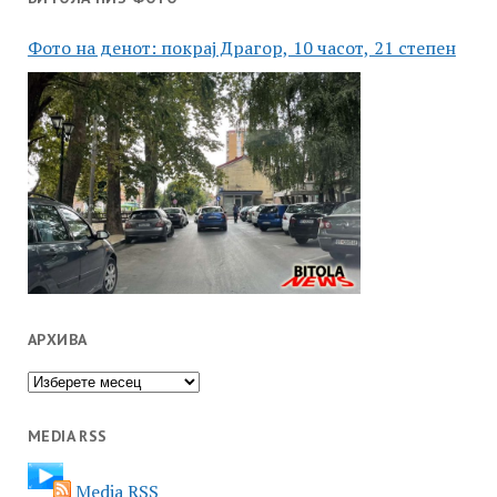
Фото на денот: покрај Драгор, 10 часот, 21 степен
АРХИВА
Архива
MEDIA RSS
Media RSS