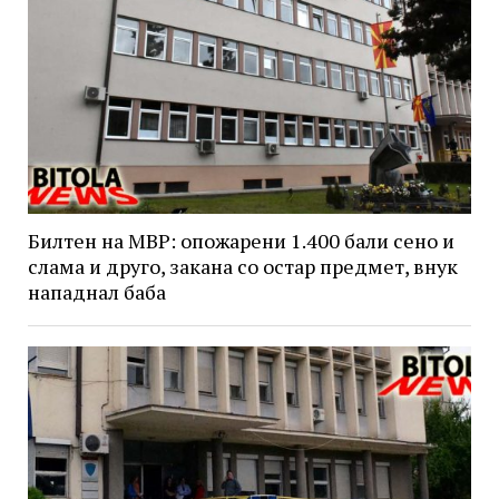
Билтен на МВР: опожарени 1.400 бали сено и
слама и друго, закана со остар предмет, внук
нападнал баба