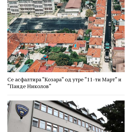
Се асфалтира “Козара“ од утре “11-ти Март“ и
“Панде Николов“