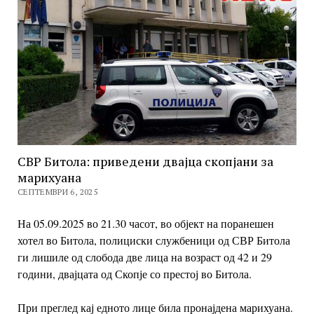
СВР Битола: приведени двајца скопјани за
марихуана
СЕПТЕМВРИ 6, 2025
На 05.09.2025 во 21.30 часот, во објект на поранешен
хотел во Битола, полициски службеници од СВР Битола
ги лишиле од слобода две лица на возраст од 42 и 29
години,
двајцата од Скопје со престој во Битола.
При преглед кај едното лице била пронајдена марихуана.