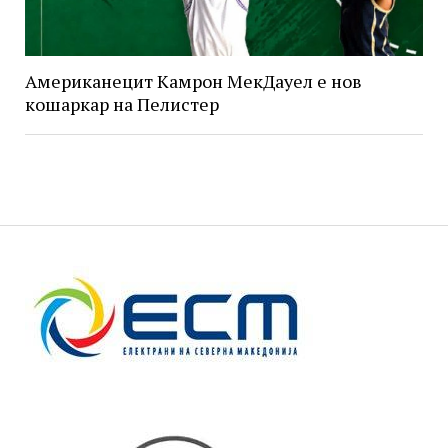
Американецит Камрон МекДауел е нов
кошаркар на Пелистер