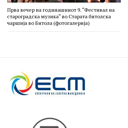
Прва вечер на годинашниот 9. “Фестивал на
староградска музика“ во Старата битолска
чаршија во Битола (фотогалерија)