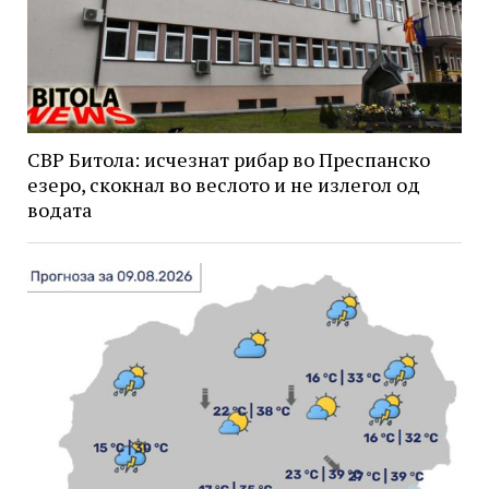
СВР Битола: исчезнат рибар во Преспанско
езеро, скокнал во веслото и не излегол од
водата