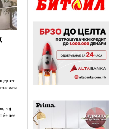
д
нцертот
 големата
в, кој
т ќе пее