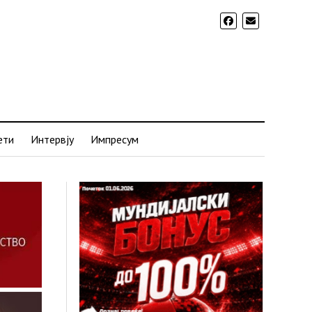
ети
Интервју
Импресум