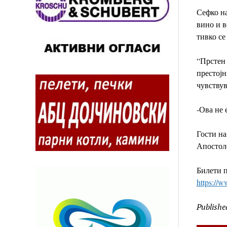
Сефко на
вино и в
тивко се
“Прстен 
престојн
чувствув
-Ова не 
Гости на
Апостол
Билети п
https://w
Publishe