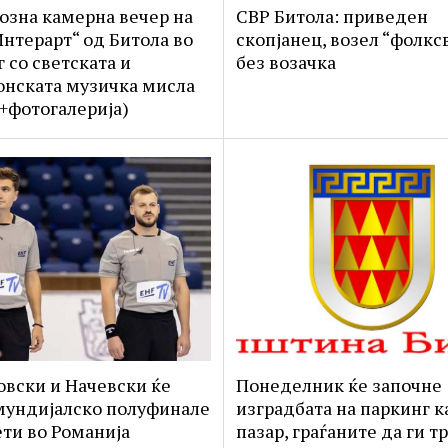
озна камерна вечер на
СВР Битола: приведен
Интерарт“ од Битола во
скопјанец, возел “фолкс
г со светската и
без возачка
нската музичка мисла
+фотогалерија)
вски и Начевски ќе
Понеделник ќе започне
мундијалско полуфинале
изградбата на паркинг ка
ети во Романија
пазар, граѓаните да ги т