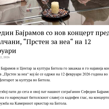
дин Бајрамов со нов концерт пре
лчани, “Прстен за неа“ на 12
руари
2, 2026
Бајрамов и Центар за култура Битола го закажаа и го најавија ко
в „Прстен за неа“ кој ќе се одржи на 12 февруари 2026 година во
Центарот за култура во Битола.
езбој пати до сега и овој пат нашиот сограѓанин Сефедин Бајрамо
а го нарекуваат битолскиот славеј со кадифен глас, на концерто
ужба на Камерниот оркестар на Битола.