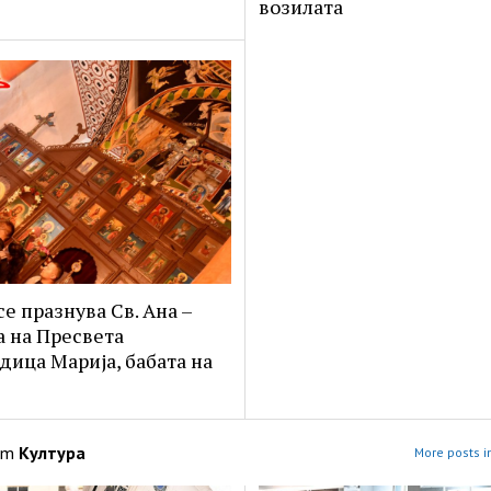
возилата
се празнува Св. Ана –
а на Пресвета
дица Марија, бабата на
om
Култура
More posts i