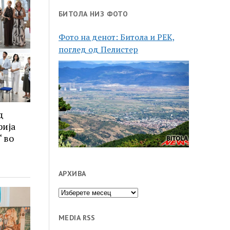
БИТОЛА НИЗ ФОТО
Фото на денот: Битола и РЕК,
поглед од Пелистер
д
рија
 во
АРХИВА
Архива
MEDIA RSS