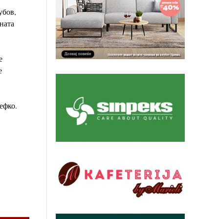
убов,
сната
е
е
ефко.