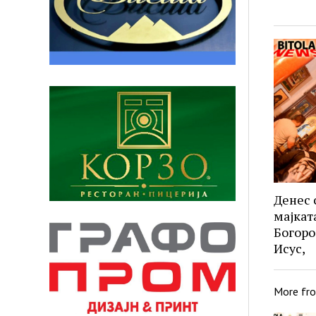
Денес 
мајкат
Богоро
Исус,
More fr