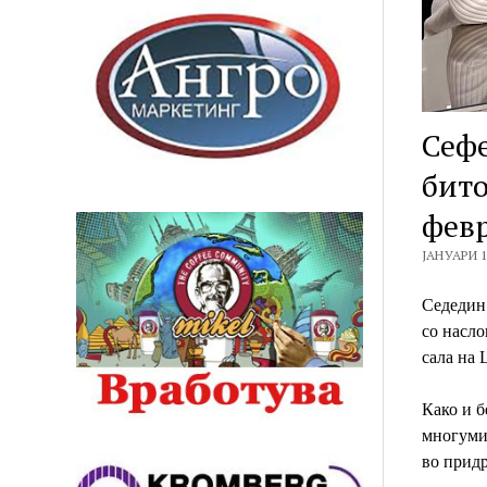
Сефе
бито
фев
ЈАНУАРИ 1
Седедин 
со насло
сала на 
Како и б
многумин
во придр