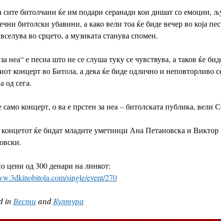
 сите битолчани ќе им подари серанади кои дишат со емоции, љ
ечни битолски убавини, а како вели тоа ќе биде в
ечер во која пе
 вселува во срцето, а музиката станува спомен.
за неа“ е п
есна што не се слуша
туку се чувствува, а таков ќе бид
иот концерт во Битола, а дека ќе биде одлично и неповторливо с
а од сега.
е само концерт, о
ва е прстен за неа – битолската публика, вели С
 концетот ќе бидат младите уметници Ана Петановска и Виктор
овски.
о цени од 300 денари на линкот:
ww.3dkinobitola.com/single/event/270
d in
Вести
and
Култура