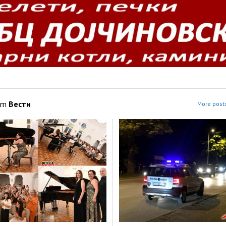
om
Вести
More posts