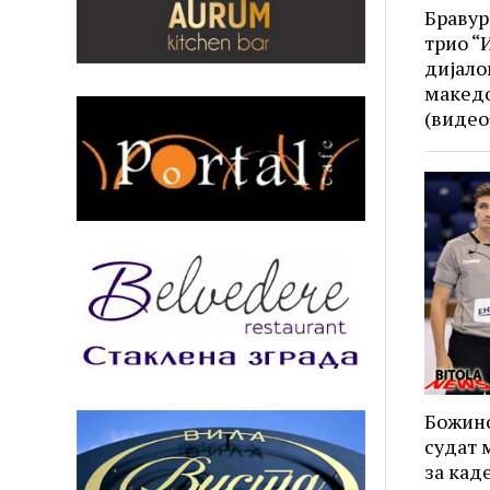
Бравур
трио “
дијало
македо
(видео
Божино
судат 
за кад