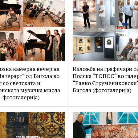
озна камерна вечер на
Изложба на графичари о
Интерарт“ од Битола во
Полска “ТОПОС“ во гале
г со светската и
“Ранко Струмениковски“
нската музичка мисла
Битола (фотогалерија)
+фотогалерија)