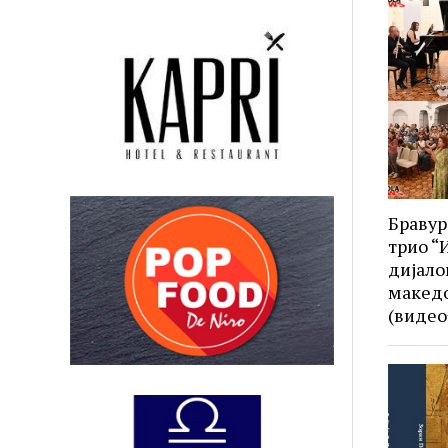
Бравур
трио “
дијало
македо
(видео