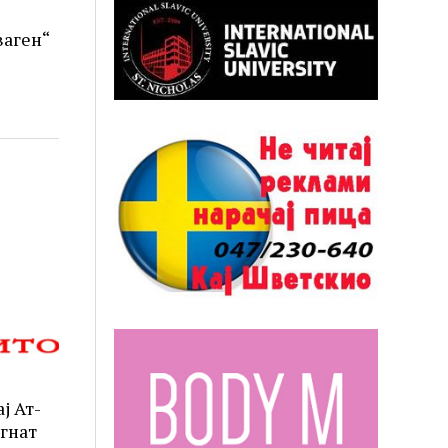
ваген“
ј Ат-
ргнат