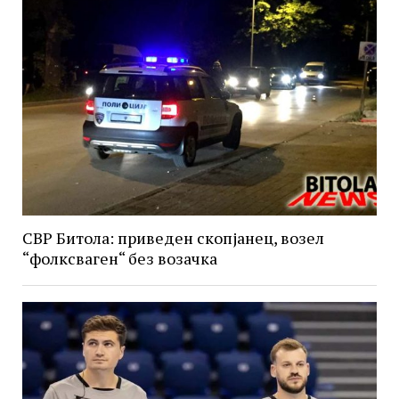
СВР Битола: приведен скопјанец, возел
“фолксваген“ без возачка