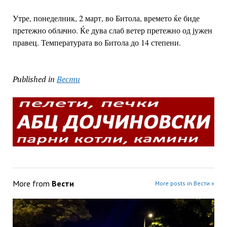
Утре, понеделник, 2 март, во Битола, времето ќе биде
прeтежно облачно. Ќе дува слаб ветер претежно од јужен
правец. Температурата во Битола до 14 степени.
Published in
Вести
More from
Вести
More posts in Вести »