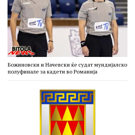
Божиновски и Начевски ќе судат мундијалско
полуфинале за кадети во Романија