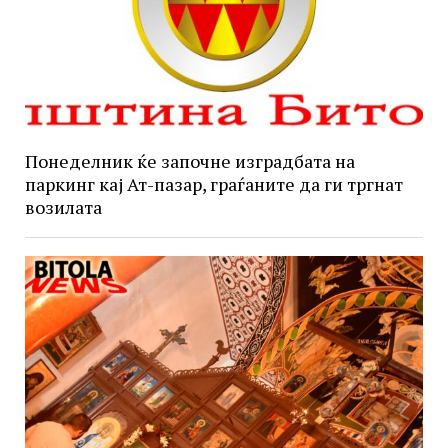
Понеделник ќе започне изградбата на
паркинг кај Ат-пазар, граѓаните да ги тргнат
возилата