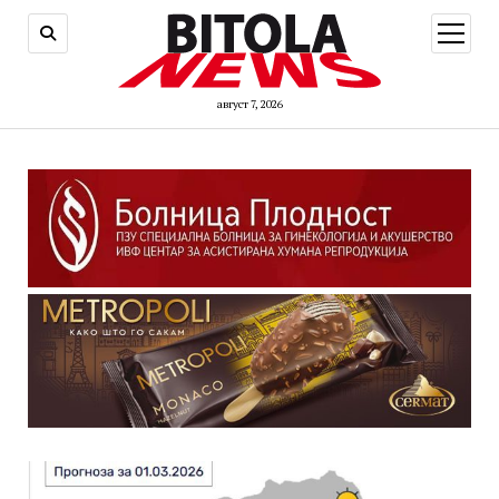
open
menu
август 7, 2026