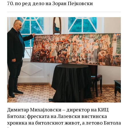
70. по ред дело на Зоран Пејковски
Димитар Михајловски – директор на КИЦ
Битола: фреската на Лазевски вистинска
хроника на битолскиот живот, а летово Битола