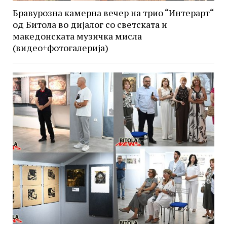
Бравурозна камерна вечер на трио “Интерарт“
од Битола во дијалог со светската и
македонската музичка мисла
(видео+фотогалерија)