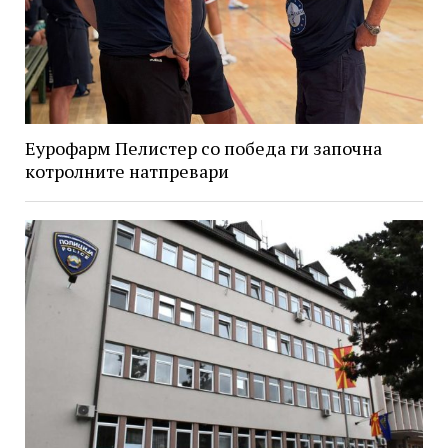
Еурофарм Пелистер со победа ги започна
котролните натпревари