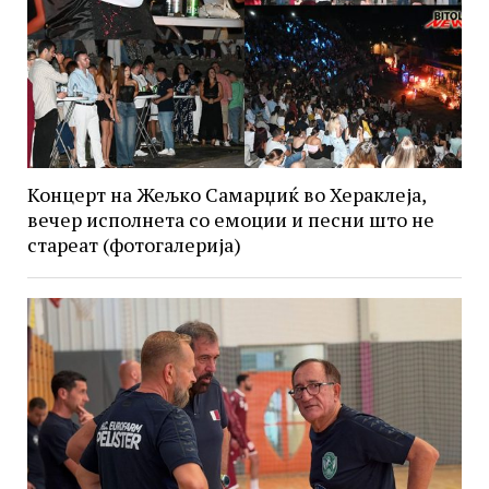
Концерт на Жељко Самарџиќ во Хераклеја,
вечер исполнета со емоции и песни што не
стареат (фотогалерија)