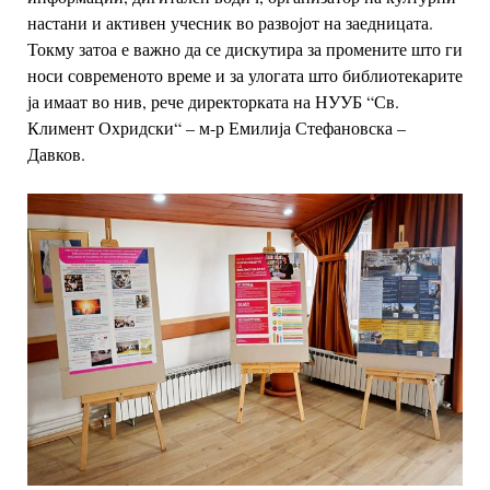
настани и активен учесник во развојот на заедницата.
Токму затоа е важно да се дискутира за промените што ги
носи современото време и за улогата што библиотекарите
ја имаат во нив, рече директорката на НУУБ “Св.
Климент Охридски“ –
м-р Емилија Стефановска –
Давков.