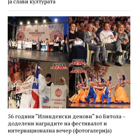
ја слави културата
56 години “Илинденски денови“ во Битола –
доделени наградите на фестивалот и
интернационална вечер (фотогалерија)