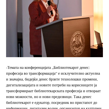
-Темата на конференцијата „Библиотекарот денес:
професија во трансформација“ е исклучително актуелна
и значајна, бидејќи денес брзите технолошки промени,
дигитализацијата и новите потреби на корисниците ја
трансформираат библиотекарската професија и отвораат
нови можности, но и нови предизвици. Така денес
библиотекарот е едукатор, посредник во пристапот до
информации, дигитален водич, организатор на културни