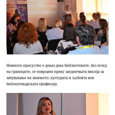
Нивното присуство е доказ дека библиотеките, без оглед
на границите, се поврзани преку заедничката мисија за
зачувување на знаењето, културата и љубовта кон
библиотекарската професија.