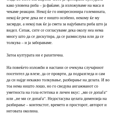
како уловена риба – ја фаќаме, ја изложуваме на маса и
чекаме реакции. Некој ќе го импресионира големината,
некој ќе рече дека не е ништо особено, некому ќе му
засмрди, а некој пак ќе ја смета за најубавата риба што ја
видел. Сепак, сите се согласуваме дека околу неа нема
многу што да се дискутира, да се размислува или да се
толкува – и ја забораваме.
Затоа културата ни е рахитична.
На повеќето изложби и настани се очекува случајниот
посетител да влезе, да се проврти, да подразгледа и сам
да си најде некакво толкување, разбирање на делата. И во
тоа нема ништо лошо, но го сведува ангажманот со
уметноста на гола естетика и личен вкус: „ми се допаѓа“
или „не ми се допаѓа“. Недостасува целата димензија на
разбирање – контекстот, времето и просторот, авторот и
неговата околина.