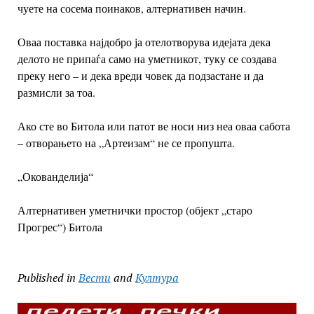
чуете на сосема поинаков, алтернативен начин.
Оваа поставка најдобро ја отелотворува идејата дека
делото не припаѓа само на уметникот, туку се создава
преку него – и дека вреди човек да подзастане и да
размисли за тоа.
Ако сте во Битола или патот ве носи низ неа оваа сабота
– отворањето на „Артеизам“ не се пропушта.
„Окованделија“
Алтернативен уметнички простор (објект „старо
Прогрес“)
Битола
Published in
Вести
and
Култура