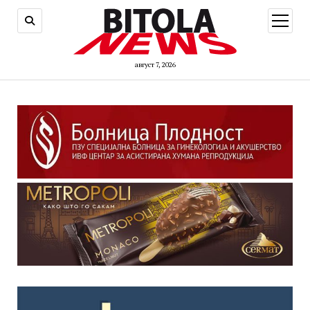
open
menu
август 7, 2026