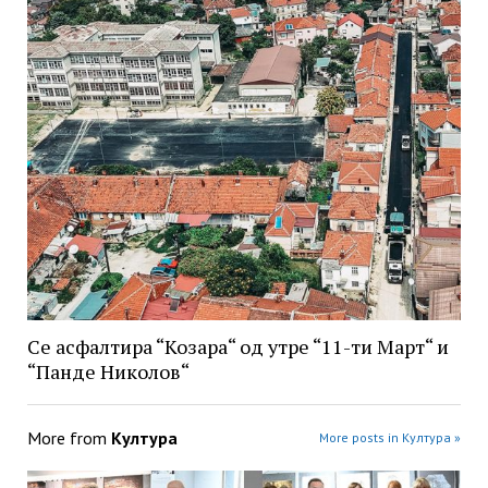
Се асфалтира “Козара“ од утре “11-ти Март“ и
“Панде Николов“
More from
Култура
More posts in Култура »