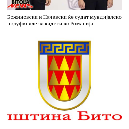
Божиновски и Начевски ќе судат мундијалско
полуфинале за кадети во Романија