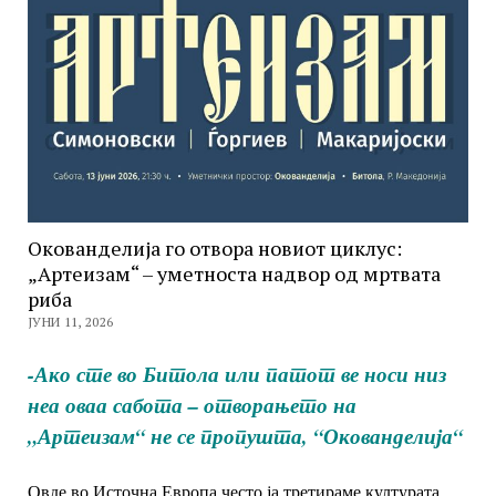
Окованделија го отвора новиот циклус:
„Артеизам“ – уметноста надвор од мртвата
риба
ЈУНИ 11, 2026
-Ако сте во Битола или патот ве носи низ
неа оваа сабота – отворањето на
„Артеизам“ не се пропушта, “
Окованделија“
Овде во Источна Европа често ја третираме културата