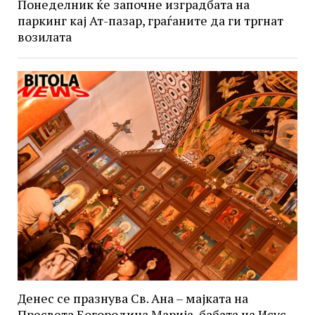
Понеделник ќе започне изградбата на
паркинг кај Ат-пазар, граѓаните да ги тргнат
возилата
Денес се празнува Св. Ана – мајката на
Пресвета Богородица Марија, бабата на Исус,