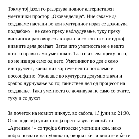
Токму тој јазол го разврзува новиот алтернативен
уметнички простор „Окованделија“. Ние сакаме да
создаваме настани во кои културниот израз се доживува
подлабоко – не само преку набљудување, туку преку
вистински разговор со авторите и со контекстот од кој
нивните дела доаѓаат. Затоа што уметноста не е нешто
што го прави само уметникот. Таа се излева преку него,
но не извира само од него. Уметникот во дел е само
инструмент, канал низ кој тече нешто поголемо и
посеопфатно. Уживање во културата делумно значи и
храбро нурнување во тој таинствен дел од процесот на
создавање. Така уметноста се доживува не само со очите,
туку и со духот.
За почеток на новиот циклус, во сабота, 13 јуни во 21:30,
Окованделија уникатно ја претставува изложбата
„Артеизам“ – со тројца битолски уметници кои, иако
добро познати на публиката, овојпат ќе ги видите и ќе ги