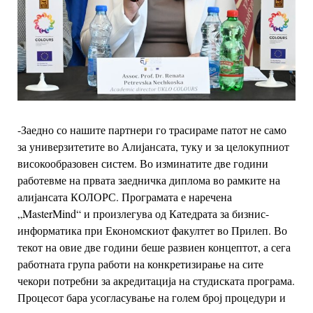
-Заедно со нашите партнери го трасираме патот не само
за универзитетите во
Алијансата, туку и за целокупниот
високообразовен систем. Во изминатите две години
работевме на првата заедничка диплома во рамките на
алијансата КОЛОРС.
Програмата е наречена
„MasterMind“ и произлегува од Катедрата за бизнис-
информатика при Економскиот факултет во Прилеп. Во
текот на овие две години беше
развиен концептот, а сега
работната група работи на конкретизирање на сите
чекори
потребни за акредитација на студиската програма.
Процесот бара усогласување на
голем број процедури и