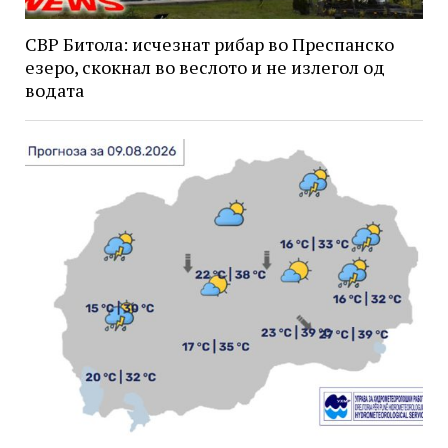
СВР Битола: исчезнат рибар во Преспанско
езеро, скокнал во веслото и не излегол од
водата