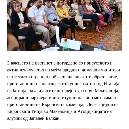
Значењето на настанот е потврдено
со присуството и
активното учество на меѓународни и домашни чинители
и засегнати
страни од областа на високото образование,
претставници на партнерските
универзитети од Италија
и Латвија, од алијансите што дејствуваат во Македонија,
асоцирани партнери и институции на системот, како и
претставници на Европската
комисија, Делегацијата на
Европската Унија во Македонија и Асоцијацијата на
алумни од Западен Балкан.