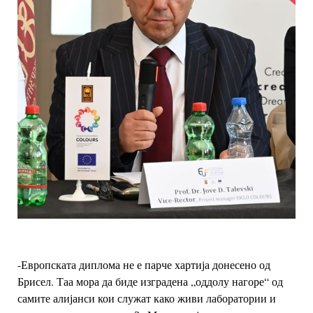
-Европската диплома не е парче хартија донесено од
Брисел. Таа мора да биде
изградена „оддолу нагоре“ од
самите алијанси кои служат како живи лаборатории и