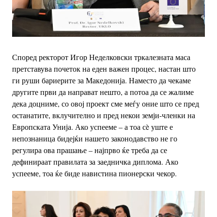
Според ректорот Игор Неделковски тркалезната маса
претставува почеток на еден
важен процес, настан што
ги руши бариерите за Македонија. Наместо да чекаме
другите први да направат нешто, а потоа да се жалиме
дека доцниме, со овој проект
сме меѓу оние што се пред
останатите, вклучително и пред некои земји-членки на
Европската Унија. Ако успееме – а тоа сè уште е
непознаница бидејќи нашето
законодавство не го
регулира ова прашање – најпрво ќе треба да се
дефинираат
правилата за заедничка диплома. Ако
успееме, тоа ќе биде навистина пионерски
чекор.