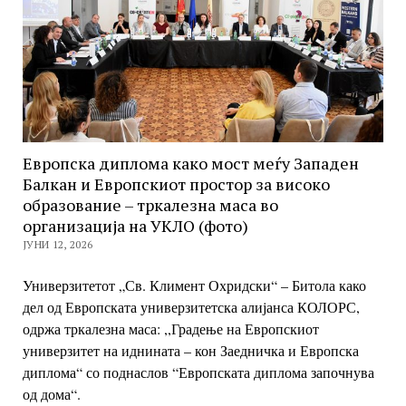
Европска диплома како мост меѓу Западен
Балкан и Европскиот простор за високо
образование – тркалезна маса во
организација на УКЛО (фото)
ЈУНИ 12, 2026
Универзитетот „Св. Климент Охридски“ – Битола како
дел од Европската
универзитетска алијанса КОЛОРС,
одржа тркалезна маса: ,,Градење на Европскиот
универзитет на иднината – кон Заедничка и Европска
диплома“ со поднаслов “
Европската диплома започнува
од дома“.