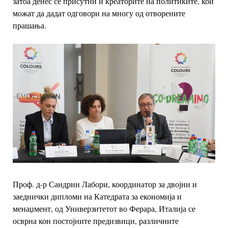
затоа денес се присутни и креаторите на политиките, кои
можат да дадат одговори на многу од отворените
прашања.
Проф. д-р Сандрин Лабори, координатор за двојни и
заеднички дипломи на Катедрата
за економија и
менаџмент, од Универзитетот во Ферара, Италија се
осврна кон
постојните предизвици, различните