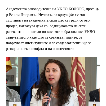
Академската раководителка на УКЛО КОЛОРС, проф. д-
р Рената Петревска Нечкоска
осврнувајќи се кон
суштината на академската сила што се гради со овој
процес,
нагласува дека со бединувањето на сите
релевантни чинители во високото
образование, УКЛО
станува место каде што се среќаваат идеите, се
поврзуваат
институциите и се создаваат решенија за
развој и на економијата и на општеството.