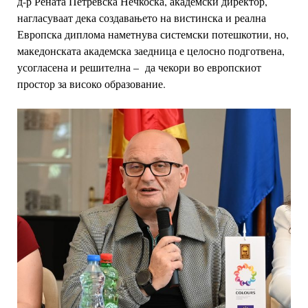
д-р
Рената Петревска Нечкоска, академски директор,
нагласуваат дека создавањето на
вистинска и реална
Европска диплома наметнува системски потешкотии, но,
македонската академска заедница е целосно подготвена,
усогласена и решителна – да
чекори во европскиот
простор за високо образование.