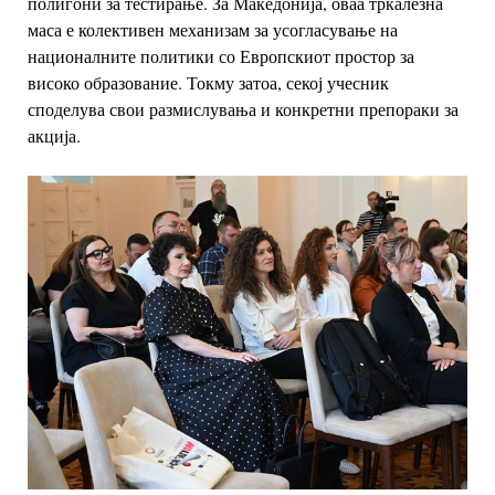
полигони за тестирање. За Македонија, оваа тркалезна
маса е колективен механизам
за усогласување на
националните политики со Европскиот простор за
високо
образование. Токму затоа, секој учесник
споделува свои размислувања и конкретни
препораки за
акција.