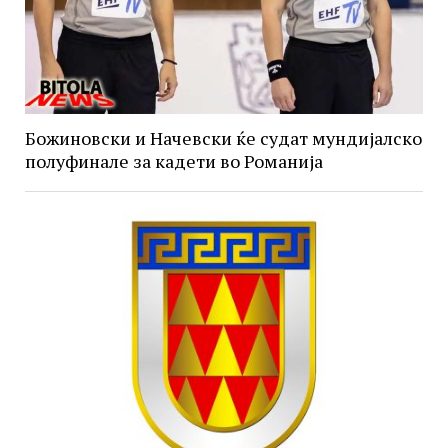
Божиновски и Начевски ќе судат мундијалско
полуфинале за кадети во Романија