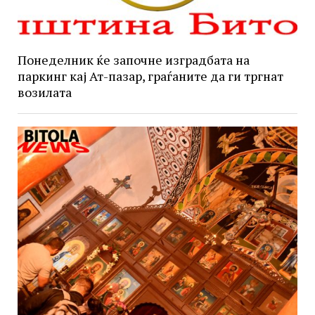
Понеделник ќе започне изградбата на
паркинг кај Ат-пазар, граѓаните да ги тргнат
возилата