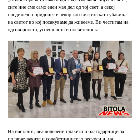
сите ние сме само еден мал дел од тој свет, а секој
поединечен придонес е чекор кон вистинската убавина
на светот во кој посакуваме да живееме.
Ви честитам на
одговорноста, успешноста и посветеноста.
На настанот, беа доделени плакети и благодарници за
поддржувачите и соработницитедо ресурси и на