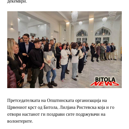
декември.
Претседателката на Општинската организација на
Црвениот крст од Битола, Лилјана Ристевска која и го
отвори настанот ги поздрави сите подржувачи на
волонтерите.