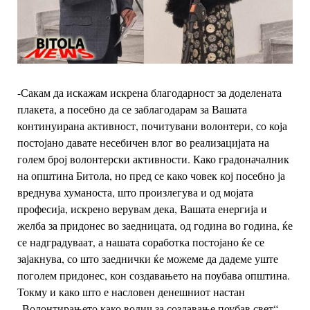
-Сакам да искажам искрена благодарност за доделената
плакета, a посебно да се заблагодарам за Вашата
континуирана активност, почитувани волонтери, со која
постојано давате несебичен влог во реализацијата на
голем број волонтерски активности.
Како градоначалник
на општина Битола, но пред се како човек кој посебно ја
вреднува хуманоста, што произлегува и од мојата
професија, искрено верувам дека, Вашата енергија и
желба за придонес во заедницата, од година во година, ќе
се надградуваат, а нашата соработка постојано ќе се
зајакнува, со што заеднички ќе можеме да дадеме уште
поголем придонес, кон создавањето на поубава општина.
Токму и како што е насловен денешниот настан
„Волонтирањето како водич за создавање поубав свет“,