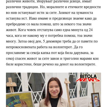
различни животи, зборуваат различни јазици, имаат
различни традиции. Но, моралните и етичките вредности
во нив остануваат исти за сите. Јазикот на хуманоста
останува ист. Иако имаме и предизвици знаеме како да
пребродиме со мала помош, што за некого тоа значи
живот. Кога човек отстапува само една минута од 24
часа, кога не накому му е потребна помош, тоа значи
многу. Затоа овој ден, 5 декмеври треба да се памети по
непрокосновената работа на волонтерот. Да го
прославиме за секоја капка пот која била дарувана, за
секој спасен живот за сите завои и триголни марами кои
биле користени, беше речено на денот на волонтерите.