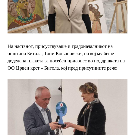
На настанот, присуствуваше и градоначалникот на
општина Битола, Тони Коњановски, на кој му беше
доделена плакета за посебен присонес во поддршката на
ОО Црвен крст – Битола, кој пред присутнните рече: