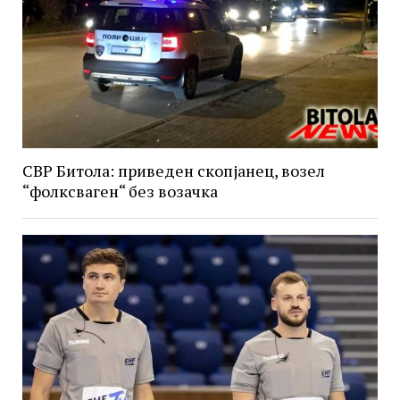
СВР Битола: приведен скопјанец, возел
“фолксваген“ без возачка