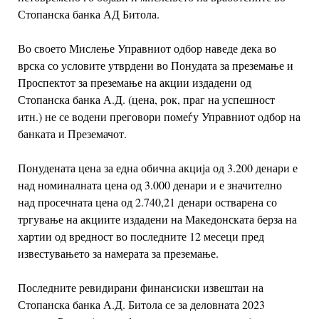
Стопанска банка АД
Битола.
Во своето Мислење Управниот одбор наведе дека во
врска со условите утврдени во
Понудата за преземање и
Проспектот за преземање на акции издадени од
Стопанска
банка А.Д. (цена, рок, праг на успешност
итн.) не се водени преговори помеѓу Управниот o
дбор на
банката и Преземачот.
Понудената цена за една обична акција од 3.200 денари е
над номиналната цена од
3.000 денари и е значително
над просечната цена од 2.740,21 денари
остварена со
тргување на акциите издадени на Македонската берза на
хартии од
вредност во последните 12 месеци пред
известувањето за намерата за преземање.
Последните ревидирани финансиски извештаи на
Стопанска банка А.Д. Битола се за
деловната 2023