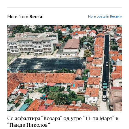
More from
Вести
More posts in Вести »
Се асфалтира “Козара“ од утре “11-ти Март“ и
“Панде Николов“