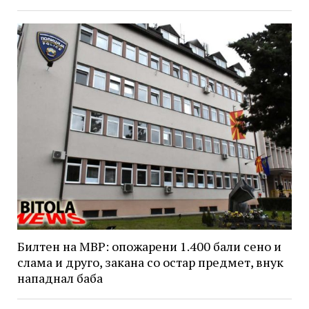
Билтен на МВР: опожарени 1.400 бали сено и
слама и друго, закана со остар предмет, внук
нападнал баба