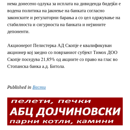
нема
донесено одлука за исплата на дивиденда бидејќи е
водена политика на јакнење на
банката согласно
законските и регулаторни барања а со цел одржување на
стабилноста и
сигурноста на банката и нејзините
депоненти.
Акционерот Пелистерка АД Скопје е квалификуван
акционер кој заедно со поврзаниот
субјект Тимох ДОО
Скопје поседува 21,85% од акциите со право на глас во
Стопанска
банка а.д. Битола.
Published in
Вести