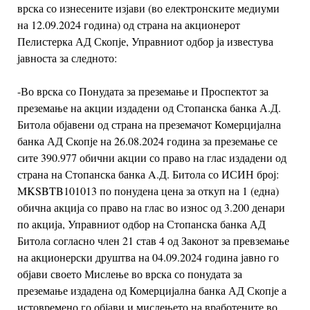
врска со изнесените изјави (во електронските медиуми
на
12.09.2024 година) од страна на акционерот
Пелистерка АД Скопје, Управниот одбор ја
известува
јавноста за следното:
-Во врска со Понудата за преземање и Проспектот за
преземање на акции издадени од
Стопанска банка А.Д.
Битола објавени од страна на преземачот Комерцијална
банка АД
Скопје на 26.08.2024 година за преземање се
сите 390.977 обични акции со право на глас
издадени од
страна на Стопанска банка A.Д. Битола со ИСИН број:
MKSBTB101013 по
понудена цена за откуп на 1 (една)
обична акција со право на глас во износ од 3.200
денари
по акција, Управниот одбор на Стопанска банка АД
Битола согласно член 21 став 4
од Законот за превземање
на акционерски друштва на 04.09.2024 година јавно го
објави
своето Мислење во врска со понудата за
преземање издадена од Комерцијална банка АД
Скопје а
истовремено го објави и мислењето на вработените во