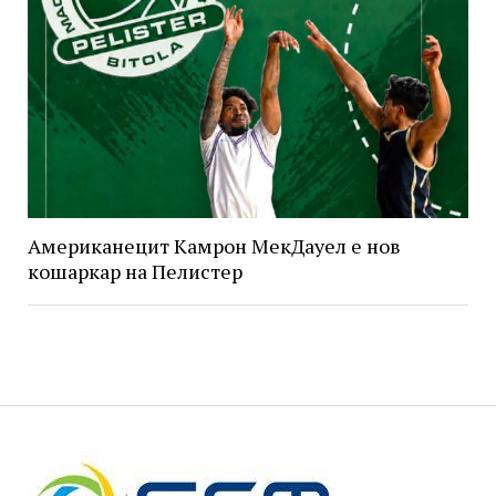
Американецит Камрон МекДауел е нов
кошаркар на Пелистер