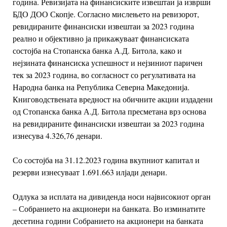
година. Ревизијата на финансиските извештаи ја изврши
БДО ДОО Скопје.
Согласно мислењето на ревизорот,
ревидираните финансиски извештаи за 2023 година
реално и објективно ја прикажуваат финансиската
состојба на Стопанска банка А.Д.
Битола, како и
нејзината финансиска успешност и нејзиниот паричен
тек за 2023 година,
во согласност со регулативата на
Народна банка на Република Северна Македонија.
Книговодствената вредност на обичните акции издадени
од Стопанска банка А.Д. Битола
пресметана врз основа
на ревидираните финансиски извештаи за 2023 година
изнесува
4.326,76 денари.
Со состојба на 31.12.2023 година вкупниот капитал и
резерви изнесуваат 1.691.663 илјади
денари.
Одлука за исплата на дивиденда носи највисокиот орган
– Собранието на акционери на
банката. Во изминатите
десетина години Собранието на акционери на банката