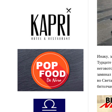
Инаку, з
Турците
неговото
заминал
во Света
битолча