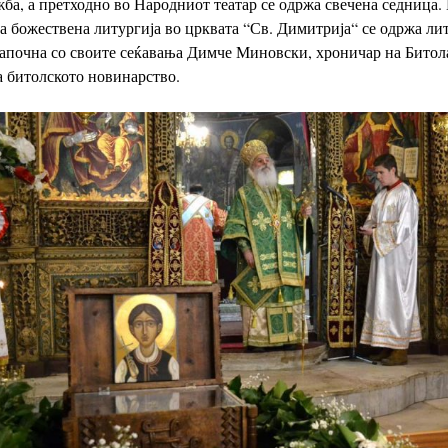
ба, а претходно во Народниот театар
се одржа свечена седница.
та божествена
литургија во црквата “Св. Димитрија“ се одржа лит
започна со своите сеќавања Димче Миновски, хроничар на Битол
а битолското новинарство.