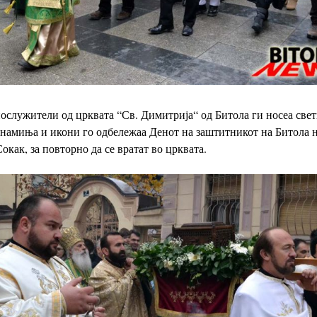
служители од црквата “Св. Димитрија“ од Битола ги носеа свет
знамиња и икони го одбележаа Денот на заштитникот
на Битола 
как, за повторно да се вратат во црквата.