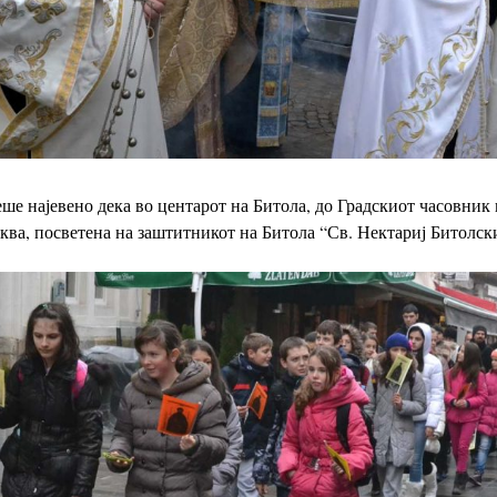
еше најевено дека
во центарот на Битола, до Градскиот часовник 
ква, посветена на заштитникот на Битола “Св. Нектариј
Битолск