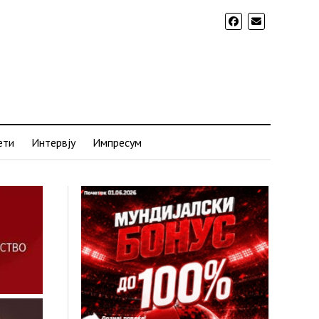
ети
Интервју
Импресум