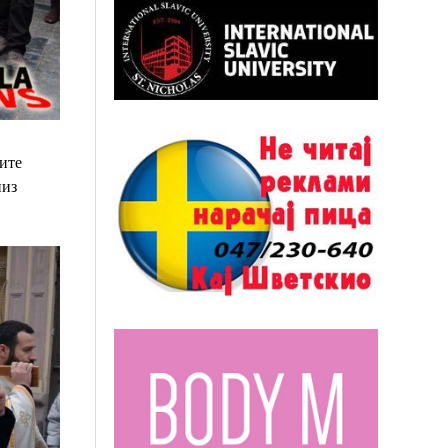
ите
низ