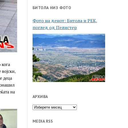
БИТОЛА НИЗ ФОТО
Фото на денот: Битола и РЕК,
поглед од Пелистер
 кога
е
војски,
е деца
монашил
еќата на
АРХИВА
Архива
MEDIA RSS