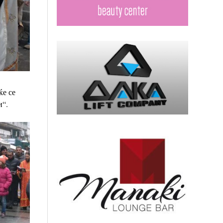
ќе се
и“.