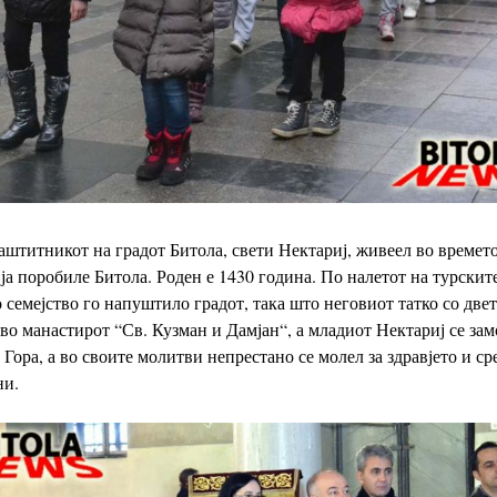
аштитникот на градот Битола, свети Нектариј, живеел во времето
 ја
поробиле Битола. Роден е 1430
година. По налетот на турскит
 семејство го напуштило градот, така што неговиот татко со двет
 во манастирот “Св. Кузман
и Дамјан“, а младиот Нектариј
се за
 Гора, а во
своите молитви непрестано се
молел за здравјето и ср
ни.