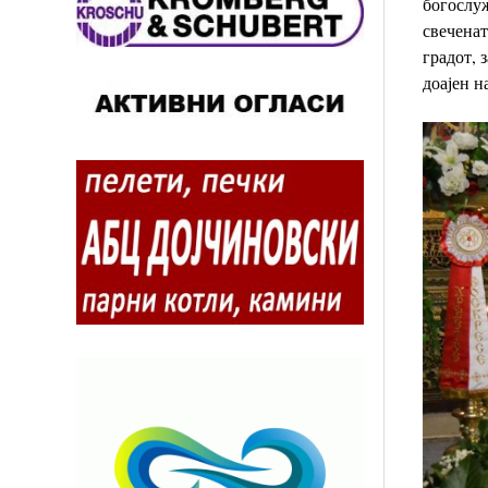
богослуж
свечена
градот, 
доајен н