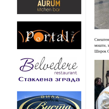
Свештено
мошти, 
Широк Со