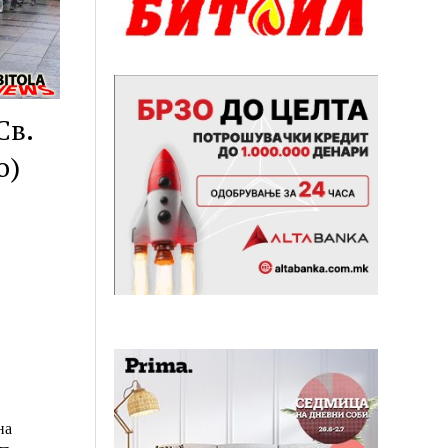
Св.
о)
на