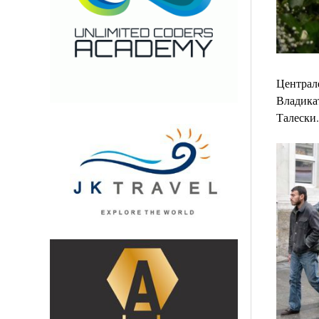
Централе
Владикат
Талески