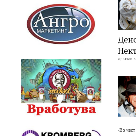
Дено
Нект
ДЕКЕМВРИ 
-Во чест