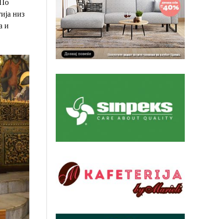
По
ија низ
а и