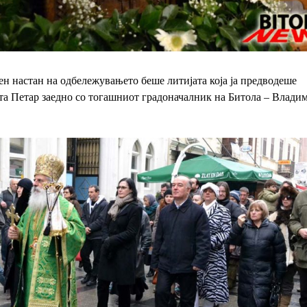
н настан на одбележувањето беше литијата која ја предводеше
а Петар заедно со тогашниот градоначалник на Битола – Влади
.