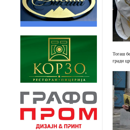
Тогаш б
гради
цр