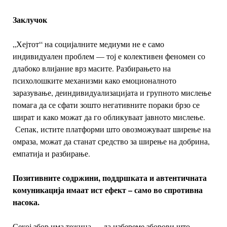
Заклучок
„Хејтот“ на социјалните медиуми не е само
индивидуален проблем — тој е колективен феномен со
длабоко влијание врз масите. Разбирањето на
психолошките механизми како емоционалното
заразување, деиндивидуализацијата и групното мислење
помага да се сфати зошто негативните пораки брзо се
шират и како можат да го обликуваат јавното мислење.
Сепак, истите платформи што овозможуваат ширење на
омраза, можат да станат средство за ширење на добрина,
емпатија и разбирање.
Позитивните содржини, поддршката и автентичната
комуникација имаат ист ефект – само во спротивна
насока.
Секој збор има тежина — да избереме зборови што