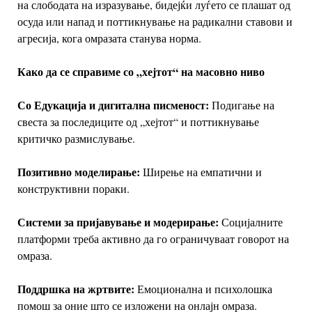
на слободата на изразување, бидејќи луѓето се плашат од
осуда или напад и п
оттикнување на радикални ставови и
агресија, кога омразата станува норма.
Како да се справиме со „хејтот“ на масовно ниво
Со
Едукација и дигитална писменост:
Подигање на
свеста за последиците од „хејтот“ и поттикнување
критичко размислување.
Позитивно моделирање:
Ширење на емпатични и
конструктивни пораки.
Системи за пријавување и модерирање:
Социјалните
платформи треба активно да го ограничуваат говорот на
омраза.
Поддршка на жртвите:
Емоционална и психолошка
помош за оние што се изложени на онлајн омраза.