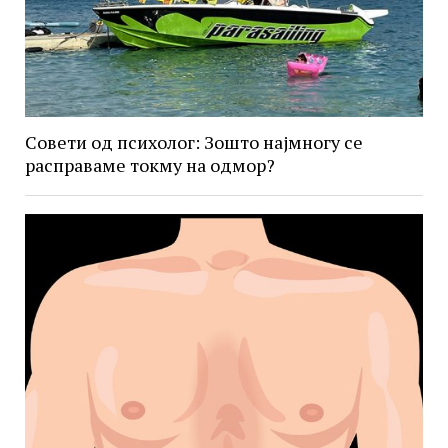
Совети од психолог: Зошто најмногу се
расправаме токму на одмор?