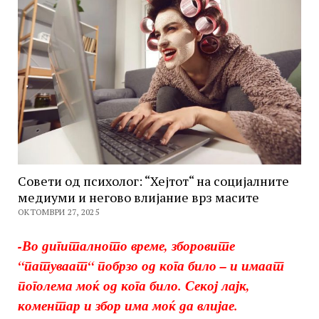
Совети од психолог: “Хејтот“ на социјалните
медиуми и негово влијание врз масите
ОКТОМВРИ 27, 2025
-Во дигиталното време, зборовите
“
патуваат
“
побрзо од кога било – и имаат
поголема моќ од кога било.
Секој лајк,
коментар и збор има моќ да влијае.