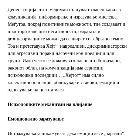
Денес социјалните медиуми стануваат главен канал за
комуникација, информирање и изразување мислења.
Меѓутоа, покрај позитивните можности, тие создаваат и
простори каде што негативноста, омразата и
дезинформациите можат да се шират со забрзано темпо.
Тоа и претставува Хејт“ навредливи, дискриминаторски
или агресивни пораки насочени кон поединци или
групи. Иако често се доживува како нешто безначајно,
ваквиот облик на комуникација има сериозни
психолошки последици…
„Хејтот“ има силно
колективно влијание, обликувајќи ставови, емоции и
однесување на целата маса.
Психолошки
те
механизми на влијание
Емоционално заразување
Истражувањата покажуваат дека емоциите се „заразни“: