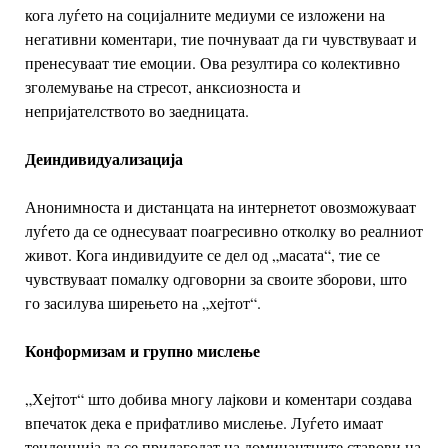
кога луѓето на социјалните медиуми се изложени на
негативни коментари, тие почнуваат да ги чувствуваат и
пренесуваат тие емоции. Ова резултира со колективно
зголемување на стресот, анксиозноста и
непријателството во заедницата.
Деиндивидуализација
Анонимноста и дистанцата на интернетот овозможуваат
луѓето да се однесуваат поагресивно отколку во реалниот
живот. Кога индивидуите се дел од „масата“, тие се
чувствуваат помалку одговорни за своите зборови, што
го засилува ширењето на „хејтот“.
Конформизам и групно мислење
„Хејтот“ што добива многу лајкови и коментари создава
впечаток дека е прифатливо мислење. Луѓето имаат
тенденција да се прилагодат на доминантните ставови на