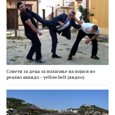
Совети за деца за полагање на појаси во
реално аикидо – yellow belt (видео)