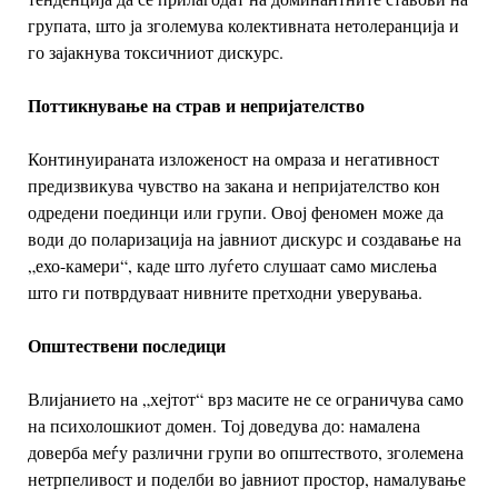
групата, што ја зголемува колективната нетолеранција и
го зајакнува токсичниот дискурс.
Поттикнување на страв и непријателство
Континуираната изложеност на омраза и негативност
предизвикува чувство на закана и непријателство кон
одредени поединци или групи. Овој феномен може да
води до поларизација на јавниот дискурс и создавање на
„ехо-камери“, каде што луѓето слушаат само мислења
што ги потврдуваат нивните претходни уверувања.
Општествени последици
Влијанието на „хејтот“ врз масите не се ограничува само
на психолошкиот домен. Тој доведува до: н
амалена
доверба меѓу различни групи во општеството, з
големена
нетрпеливост и поделби во јавниот простор, н
амалување