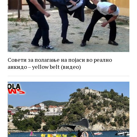
Совети за полагање на појаси во реално
аикидо – yellow belt (видео)