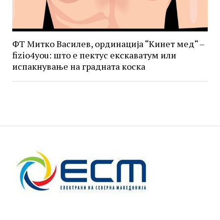
ФТ Митко Василев, ординација “Кинет мед“ –
fizio4you: што е пектус екскаватум или
испакнување на градната коска