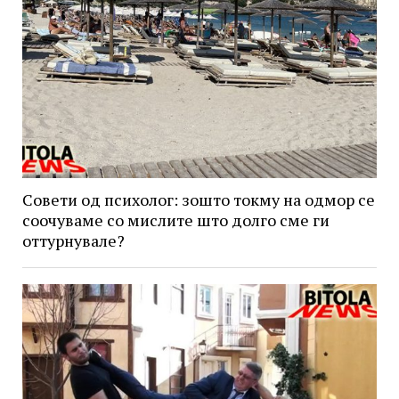
Совети од психолог: зошто токму на одмор се
соочуваме со мислите што долго сме ги
оттурнувале?