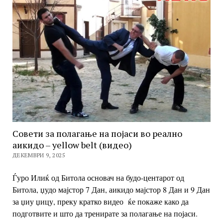
Совети за полагање на појаси во реално
аикидо – yellow belt (видео)
ДЕКЕМВРИ 9, 2025
Ѓуро Илиќ од Битола основач на будо-центарот од
Битола, џудо мајстор 7 Дан, аикидо мајстор 8 Дан и 9 Дан
за џиу џицу, преку кратко видео ќе покаже како да
подготвите и што да тренирате за полагање на појаси.