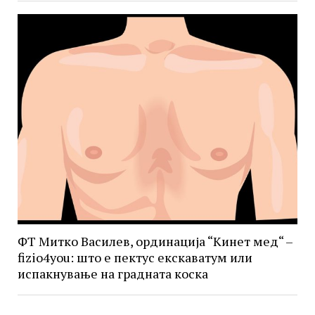
ФТ Митко Василев, ординација “Кинет мед“ –
fizio4you: што е пектус екскаватум или
испакнување на градната коска