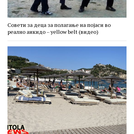
Совети за деца за полагање на појаси во
реално аикидо – yellow belt (видео)