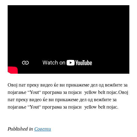
Овој пат преку видео ќе ви прикажеме дел од вежбите за
појагање “Yout“ програма за појаси yellow belt појас.Овој
пат преку видео ќе ви прикажеме дел од вежбите за
појагање “Yout“ програма за појаси yellow belt појас.
Published in
Совети