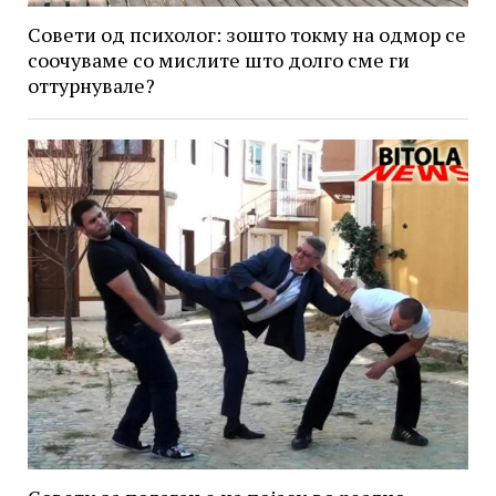
Совети од психолог: зошто токму на одмор се
соочуваме со мислите што долго сме ги
оттурнувале?