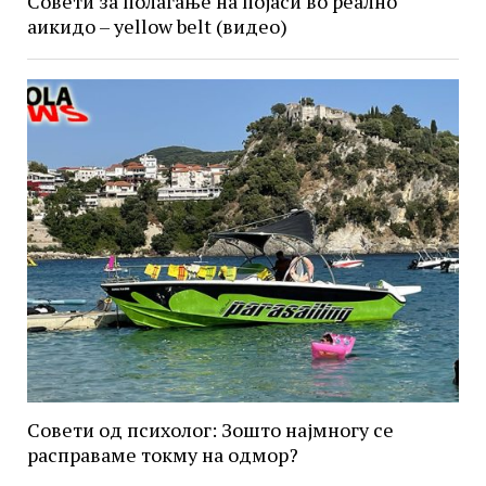
Совети за полагање на појаси во реално
аикидо – yellow belt (видео)
Совети од психолог: Зошто најмногу се
расправаме токму на одмор?