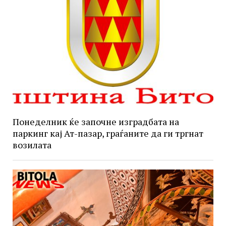
Понеделник ќе започне изградбата на
паркинг кај Ат-пазар, граѓаните да ги тргнат
возилата