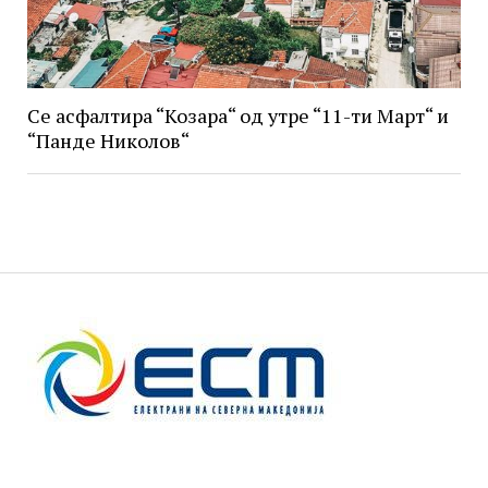
Се асфалтира “Козара“ од утре “11-ти Март“ и
“Панде Николов“