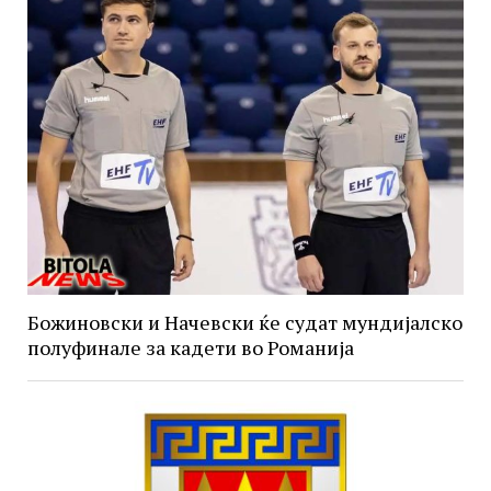
Божиновски и Начевски ќе судат мундијалско
полуфинале за кадети во Романија