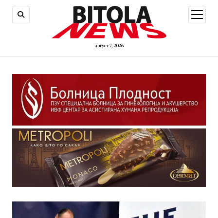
open
menu
август 7, 2026