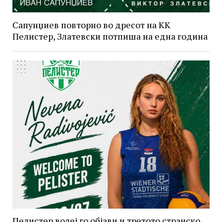
Сапунџиев повторно во дресот на КК
Пелистер, Златевски потпиша на една година
Пелистер волеј го објави и третото странско