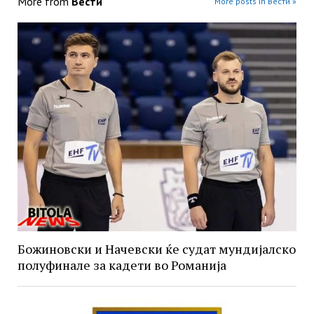
More from
Вести
More posts in Вести »
Божиновски и Начевски ќе судат мундијалско
полуфинале за кадети во Романија