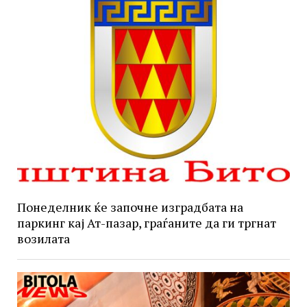
Понеделник ќе започне изградбата на
паркинг кај Ат-пазар, граѓаните да ги тргнат
возилата