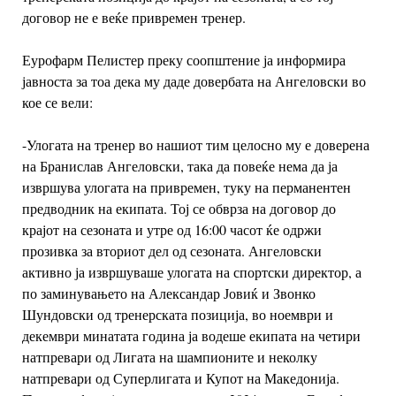
договор не е веќе привремен тренер.
Еурофарм Пелистер преку соопштение ја информира
јавноста за тоа дека му даде довербата на Ангеловски во
кое се вели:
-Улогата на тренер во нашиот тим целосно му е доверена
на Бранислав Ангеловски, така да повеќе нема да ја
извршува улогата на привремен, туку на перманентен
предводник на екипата. Тој се обврза на договор до
крајот на сезоната и утре од 16:00 часот ќе одржи
прозивка за вториот дел од сезоната.
Ангеловски
активно ја извршуваше улогата на спортски директор, а
по заминувањето на Александар Јовиќ и Звонко
Шундовски од тренерската позиција, во ноември и
декември минатата година ја водеше екипата на четири
натпревари од Лигата на шампионите и неколку
натпревари од Суперлигата и Купот на Македонија.