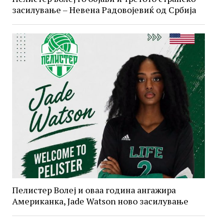
засилување – Невена Радовојевиќ од Србија
Пелистер Волеј и оваа година ангажира
Американка, Jade Watson ново засилување