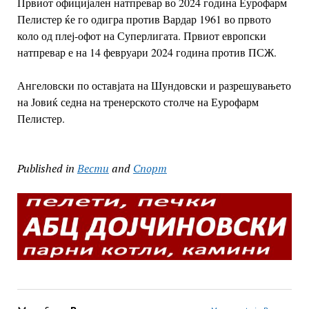
Првиот официјален натпревар во 2024 година Еурофарм
Пелистер ќе го одигра против Вардар 1961 во првото
коло од плеј-офот на Суперлигата. Првиот европски
натпревар е на 14 февруари 2024 година против ПСЖ.
Ангеловски по оставјата на Шундовски и разрешувањето
на Јовиќ седна на тренерското столче на Еурофарм
Пелистер.
Published in
Вести
and
Спорт