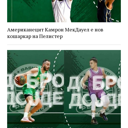
Американецит Камрон МекДауел е нов
кошаркар на Пелистер