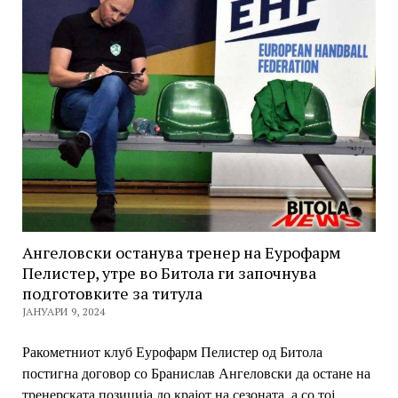
Ангеловски останува тренер на Еурофарм
Пелистер, утре во Битола ги започнува
подготовките за титула
ЈАНУАРИ 9, 2024
Ракометниот клуб Еурофарм Пелистер од Битола
постигна договор со Бранислав Ангеловски да остане на
тренерската позиција до крајот на сезоната, а со тој