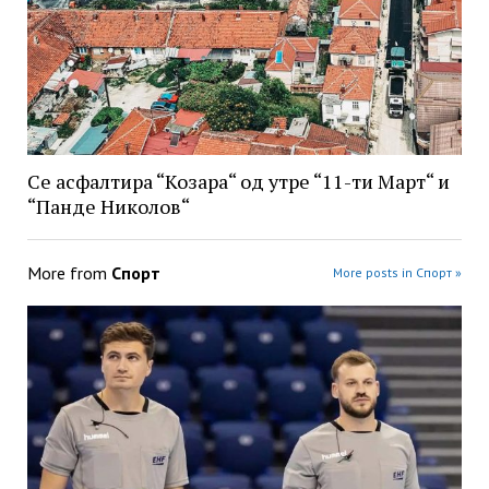
Се асфалтира “Козара“ од утре “11-ти Март“ и
“Панде Николов“
More from
Спорт
More posts in Спорт »