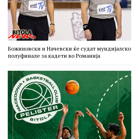
Божиновски и Начевски ќе судат мундијалско
полуфинале за кадети во Романија