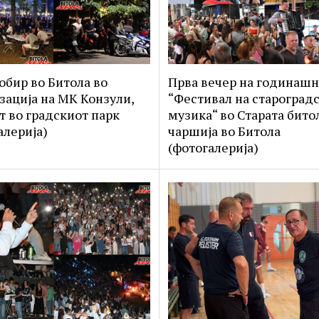
обир во Битола во
Прва вечер на годинашн
зација на МК Конзули,
“Фестивал на староград
ат во градскиот парк
музика“ во Старата бито
алерија)
чаршија во Битола
(фотогалерија)