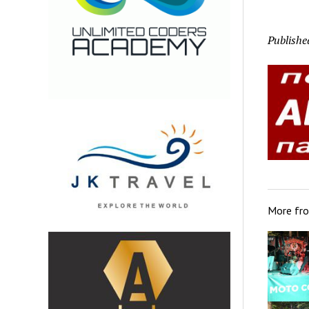
Publishe
More fr