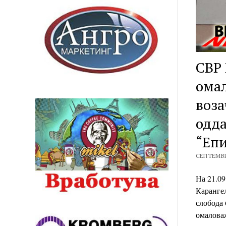
СВР 
омал
воза
одда
“Еп
СЕПТЕМВРИ
На 21.09
Каранге
слобода 
омалова