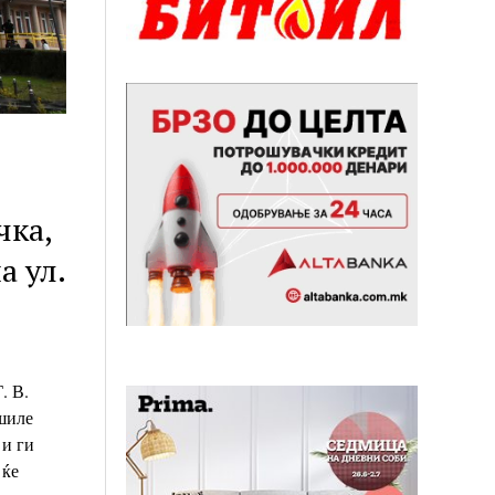
чка,
а ул.
. В.
шиле
 и ги
 ќе