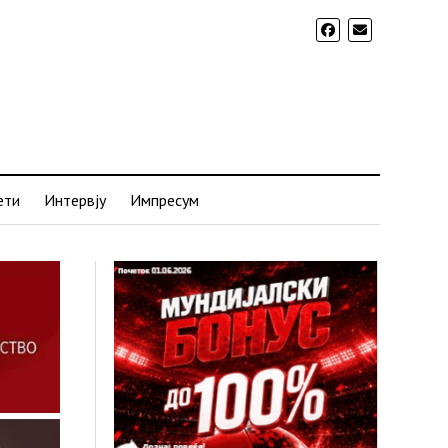
ети
Интервју
Импресум