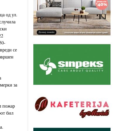
ца од ул.
случила
рски
22
50-
овреди се
звршен
а
 мерки за
л пожар
рот бил
а.