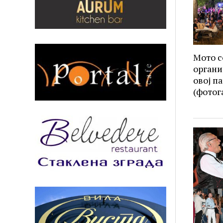
Мото с
органи
овој п
(фотог