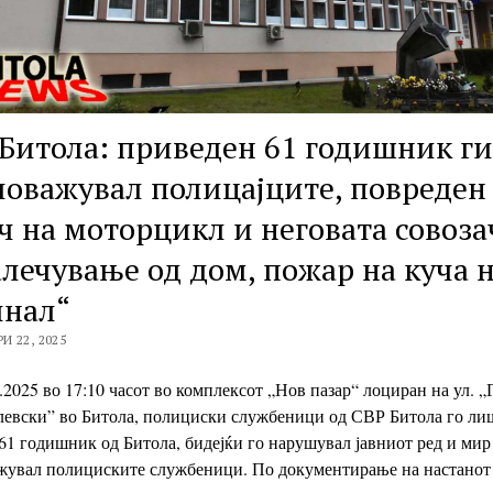
Битола: приведен 61 годишник ги
оважувал полицајците, повреден
ч на моторцикл и неговата совоза
лечување од дом, пожар на куча н
инал“
 22, 2025
.2025 во 17:10 часот во комплексот „Нов пазар“ лоциран на ул. „Г
левски” во Битола, полициски службеници од СВР Битола го ли
61 годишник од Битола, бидејќи го нарушувал јавниот ред и мир
жувал полициските службеници. По документирање на настанот