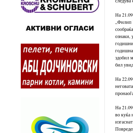
следува 
На 21.09
„Филип 
сообраќа
ознаки, 
годишник
годишна 
здобил 
бил увид
На 22.09
неговата
пронаоѓа
На 21.09
во куќа 
изгаснат
Повреден