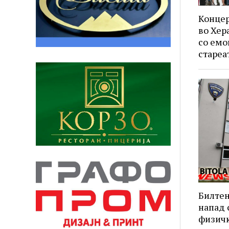
Концер
во Хер
со емо
стареа
Билтен
напад 
физичк