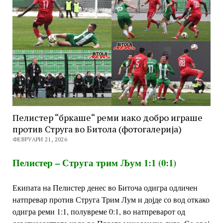
Пелистер “бркаше“ реми иако добро играше
против Струга во Битола (фотогалерија)
ФЕВРУАРИ 21, 2026
Пелистер – Струга трим Љум 1:1 (0:1)
Екипата на Пелистер денес во Биточа одигра одличен
натпревар против Струга Трим Лум и дојде со вод откако
одигра реми 1:1, полувреме 0:1, во натпреварот од