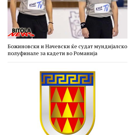
Божиновски и Начевски ќе судат мундијалско
полуфинале за кадети во Романија