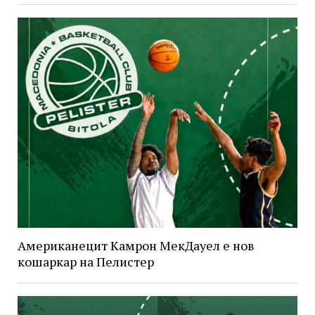
Американецит Камрон МекДауел е нов
кошаркар на Пелистер