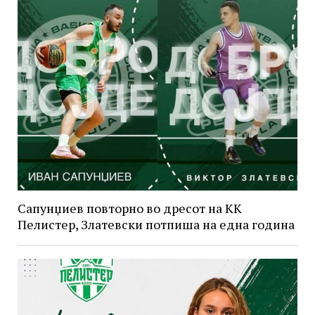
Сапунџиев повторно во дресот на КК
Пелистер, Златевски потпиша на една година