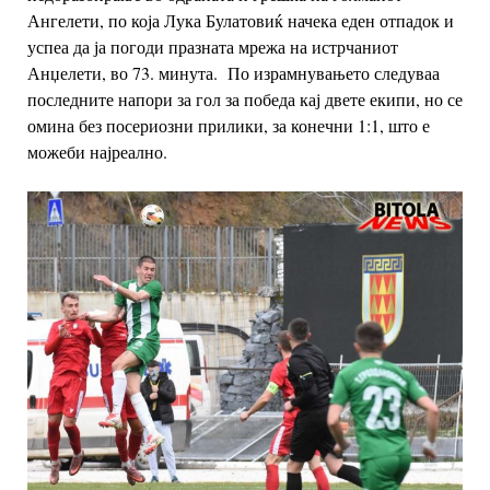
Ангелети, по која Лука Булатовиќ начека еден отпадок и
успеа да ја погоди празната мрежа на истрчаниот
Анџелети,
во 73. минута.
По израмнувањето следуваа
последните напори за гол за победа кај двете екипи,
но се
омина без посериозни прилики, за
конечни 1:1, што е
можеби најреално.