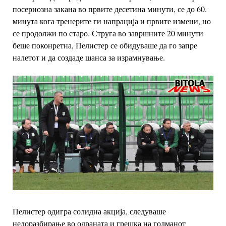
посериозна закана во првите десетина минути, се до 60.
минута кога тренерите ги напрација и првите измени, но
се продолжи по старо.
Струга во завршните 20 минути
беше поконретна, Пелистер се обидуваше да го запре
налетот и да создаде шанса за израмнување.
Пелистер одигра солидна акција, следуваше
недоразбирање во одраната и грешка на голманот