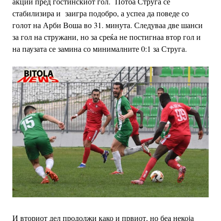
акции пред гостинскиот гол. Потоа
Струга се
стабилизира и заигра подобро, а успеа да поведе со
голот на Арби Воша во 31. минута. Следуваа две шанси
за гол на стружани, но за среќа не постигнаа втор гол и
на паузата се замина со минималните 0:1 за Струга.
И вториот дел продолжи како и првиот, но беа некоја