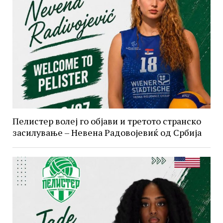
Пелистер волеј го објави и третото странско
засилување – Невена Радовојевиќ од Србија