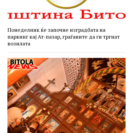
Понеделник ќе започне изградбата на
паркинг кај Ат-пазар, граѓаните да ги тргнат
возилата