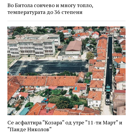
Во Битола сончево и многу топло,
температурата до 36 степени
Се асфалтира “Козара“ од утре “11-ти Март“ и
“Панде Николов“