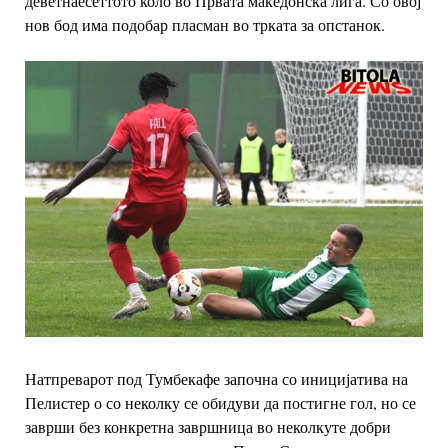
деветнаесеттото коло во Првата македонска лига. Со овој
нов бод има подобар пласман во трката за опстанок.
Натпреварот под Тумбекафе започна со иницијатива на
Пелистер о со неколку се обидуви да постигне гол, но се
заврши без конкретна завршница во неколкуте добри