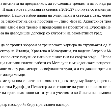
а висината на предизвикот, да го следиме трендот и да го надгр
. Нашата нова приказна за сезоната 2026/27 почнува со назначув
ренер. Нашиот избор падна на олимписки и светски првак, човек
за ракометот на овие простори — Лино Червар. Хрватскиот тре
ицијално е нов тренер и предводник на проектот на Еурофарм П
вза на двегодишен договор со клубот и најракометниот град.
 да се трошат зборови за тренерската кариера на стручњакот од У
ектор на Италија, Хрватска и Македонија, ги водеше Загреб и М
 скоро сите титули со националниот тим на својата земја… Черва
ја направи големи работи со Металург и македонската репрезен
ше многу ракометари, освојуваше титули, а и создаваше зрели 
е млади момци.
аме дека ова е вистински момент проектот да му биде доверен 
а со тоа Еурофарм Пелистер да се издигне на уште повисоко ниво
 на трите шампионски титули и учеството во Лигата на шампио
вар наскоро ќе биде претставен наскоро.