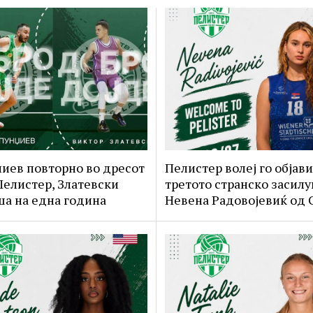
иев повторно во дресот
Пелистер волеј го објави
Пелистер, Златевски
третото странско засилу
а на една година
Невена Радовојевиќ од 