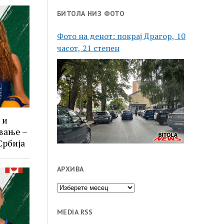
БИТОЛА НИЗ ФОТО
Фото на денот: покрај Драгор, 10
часот, 21 степен
 и
вање –
Србија
АРХИВА
Архива
MEDIA RSS