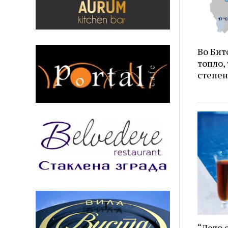
Во Бит
топло,
степе
“Лето 