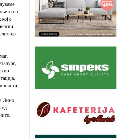
адуваме
ањето на
 кој е
нерски
елистер
маг.
еталург,
р во
тација,
личности
на Лино
 од
ните.