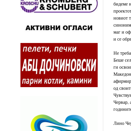
бидеме н
проектот
новиот т
синоним 
маг и оф
и се обр
Не треба
Беше сел
ги освои
Македони
афирмира
од своит
Чувствув
Червар, 
годините
Лино Чер