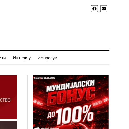
ети
Интервју
Импресум