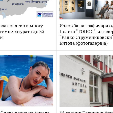
ола сончево и многу
Изложба на графичари о
 температурата до 35
Полска “ТОПОС“ во гале
ни
“Ранко Струмениковски“
Битола (фотогалерија)
е“ нова песна на Ангела
65 години Технички фак