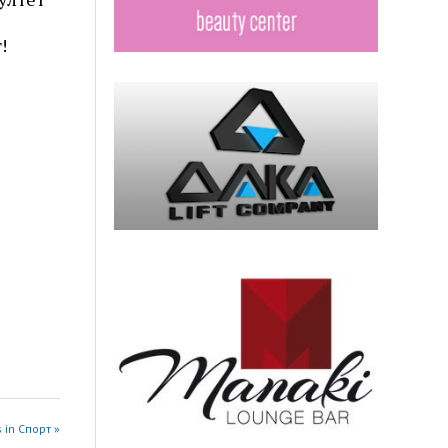
!
 in Спорт »