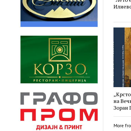
Илиев
„Крсто
на Веч
Зоран 
More fr