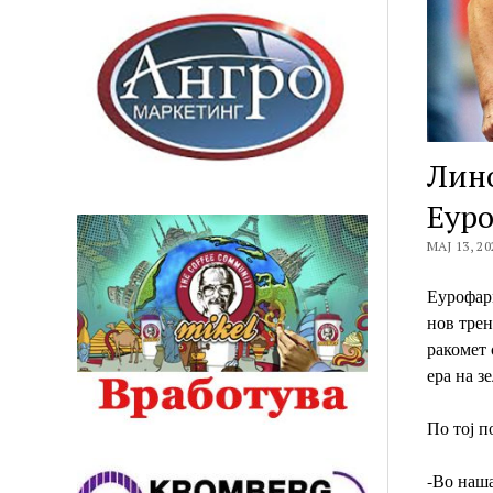
Лино
Еур
МАЈ 13, 20
Еурофарм
нов трен
ракомет 
ера на з
По тој п
-Во наша