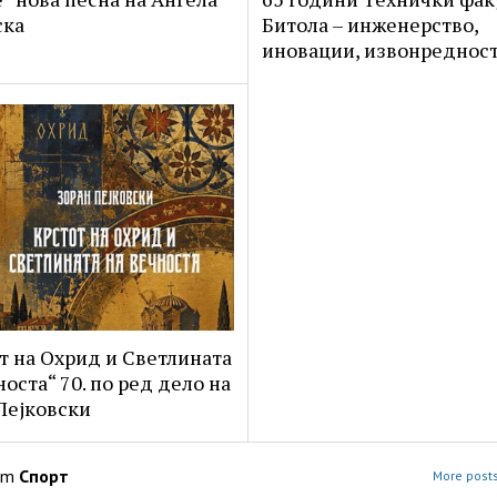
ска
Битола – инженерство,
иновации, извонредност
т на Охрид и Светлината
носта“ 70. по ред дело на
Пејковски
om
Спорт
More posts