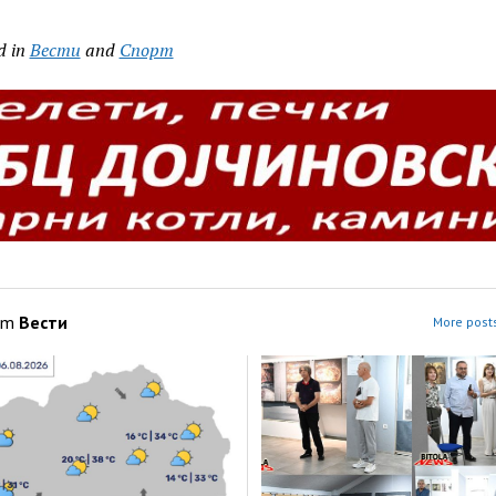
d in
Вести
and
Спорт
om
Вести
More posts