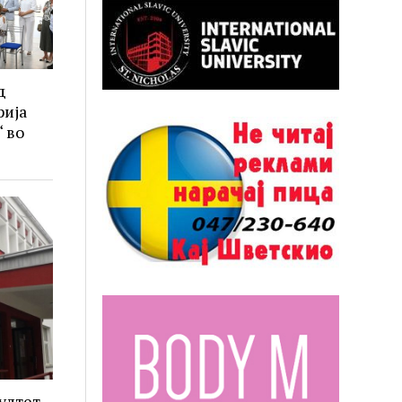
д
рија
 во
ултет