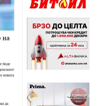
 на
е биде
едонскиот
не новата
аш да