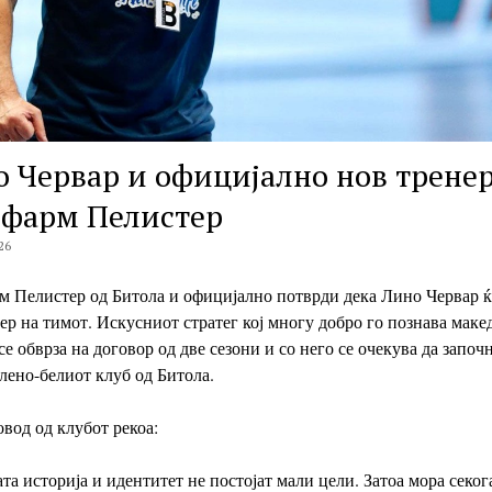
 Червар и официјално нов тренер
офарм Пелистер
26
 Пелистер од Битола и официјално потврди дека Лино Червар ќ
ер на тимот. Искусниот стратег кој многу добро го познава мак
се обврза на договор од две сезони и со него се очекува да започ
елено-белиот клуб од Битола.
овод од клубот рекоа:
та историја и идентитет не постојат мали цели. Затоа мора секог