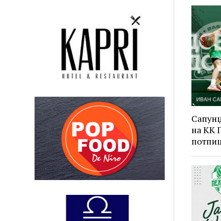
Сапунџ
на КК 
потпиш