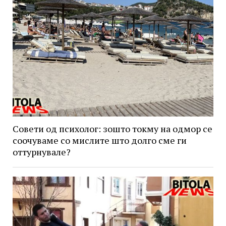
Совети од психолог: зошто токму на одмор се
соочуваме со мислите што долго сме ги
оттурнувале?