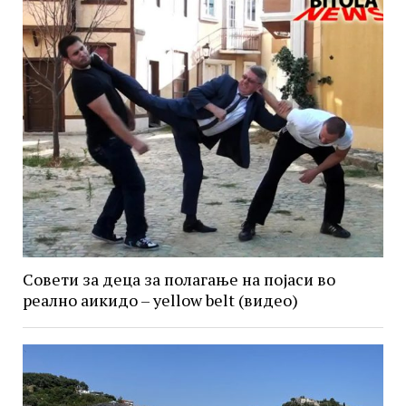
Совети за деца за полагање на појаси во
реално аикидо – yellow belt (видео)