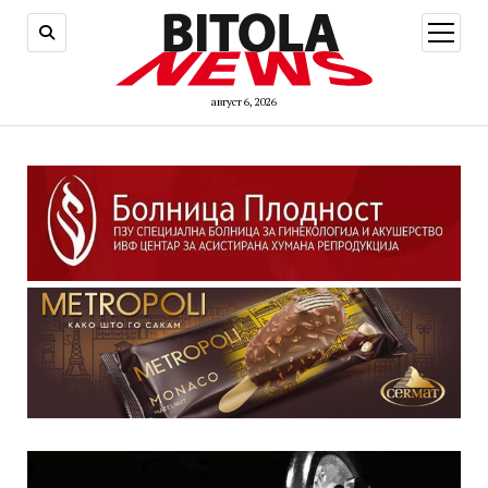
open
menu
август 6, 2026