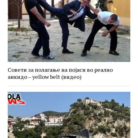
Совети за полагање на појаси во реално
аикидо – yellow belt (видео)