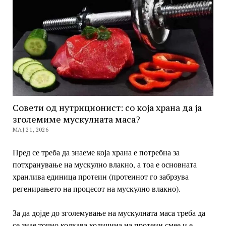
Совети од нутриционист: со која храна да ја
зголемиме мускулната маса?
МАЈ 21, 2026
Пред се треба да знаеме која храна е потребна за
потхранување на мускулно влакно, а тоа е основната
хранлива единица протеин (протеинот го забрзува
регенирањето на процесот на мускулно влакно).
За да дојде до зголемување на мускулната маса треба да
се знае точно колкава количина на протеин смее и е