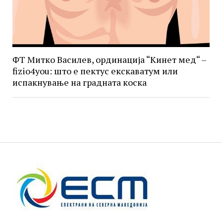
ФТ Митко Василев, ординација “Кинет мед“ –
fizio4you: што е пектус екскаватум или
испакнување на градната коска