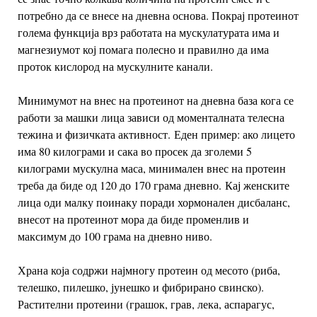
потребно да се внесе на дневна основа. Покрај протеинот
голема функција врз работата на мускулатурата има и
магнезиумот кој помага полесно и правилно да има
проток кислород на мускулните канали.
Минимумот на внес на протеинот на дневна база кога се
работи за машки лица зависи од моменталната телесна
тежина и физичката активност. Еден пример: ако лицето
има 80 килограми и сака во просек да зголеми 5
килограми мускулна маса, минимален внес на протеин
треба да биде од 120 до 170 грама дневно. Кај женските
лица оди малку поинаку поради хормонален дисбаланс,
внесот на протеинот мора да биде променлив и
максимум до 100 грама на дневно ниво.
Храна која содржи најмногу протеин од месото (риба,
телешко, пилешко, јунешко и фибрирано свинско).
Растителни протеини (грашок, грав, лека, аспарагус,