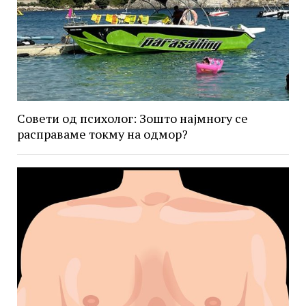
Совети од психолог: Зошто најмногу се
расправаме токму на одмор?