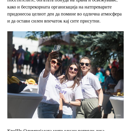
како и беспрекорната организација на натпреварите
придонесоа целиот ден да помине во одлична атмосфера
и да остави силен впечаток кај сите присутни.
КроШу Олимпијадата уште еднаш потврди дека