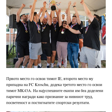
Првото место го освои тимот IE, второто место му
припадна на FC Kroschu, додека третото место го освои
тимот MK43A. На најуспешните екипи им беа доделени
парични награди како признание за нивниот труд,
посветеност и постигнатите спортски резултати.