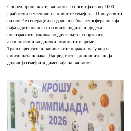
Според проценките, настанот го посетија околу 1000
вработени и членови на нивните семејства. Присуството
на повеќе генерации создаде посебна атмосфера во која
најмладите навиваа за своите родители, додека
повозрасните уживаа во дружењето, спортските
активности и заеднички поминатото време.
Транспарентите и навивачките пораки, меѓу кои и
емотивната порака „Напред тато!“, дополнително ја
доловија семејната димензија на настанот.