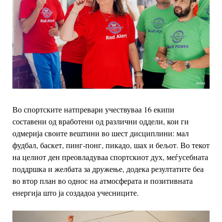
Во спортските натпревари учествуваа 16 екипи
составени од вработени од различни оддели, кои ги
одмерија своите вештини во шест дисциплини: мал
фудбал, баскет, пинг-понг, пикадо, шах и бељот. Во текот
на целиот ден преовладуваа спортскиот дух, меѓусебната
поддршка и желбата за дружење, додека резултатите беа
во втор план во однос на атмосферата и позитивната
енергија што ја создадоа учесниците.