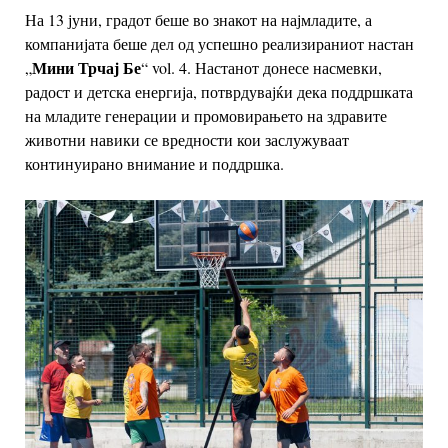
На 13 јуни, градот беше во знакот на најмладите, а
компанијата беше дел од успешно реализираниот настан
Мини Трчај Бе
„
“ vol. 4. Настанот донесе насмевки,
радост и детска енергија, потврдувајќи дека поддршката
на младите генерации и промовирањето на здравите
животни навики се вредности кои заслужуваат
континуирано внимание и поддршка.